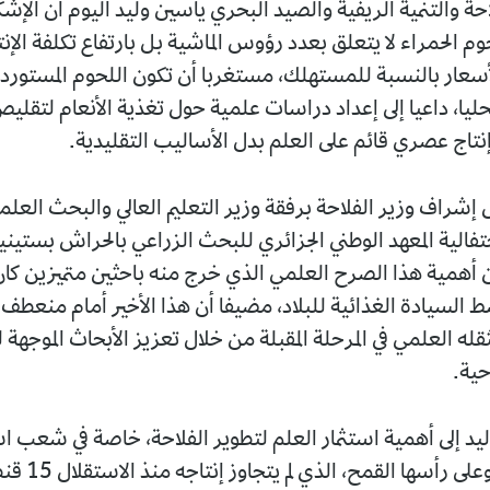
احة والتنمية الريفية والصيد البحري ياسين وليد اليوم أن الإش
م الحمراء لا يتعلق بعدد رؤوس الماشية بل بارتفاع تكلفة الإنت
أسعار بالنسبة للمستهلك، مستغربا أن تكون اللحوم المستورد
ليا، داعيا إلى إعداد دراسات علمية حول تغذية الأنعام لتقلي
 إنتاج عصري قائم على العلم بدل الأساليب التقليدية.
 إشراف وزير الفلاحة برفقة وزير التعليم العالي والبحث العل
تفالية المعهد الوطني الجزائري للبحث الزراعي بالحراش بستين
أهمية هذا الصرح العلمي الذي خرج منه باحثين متميزين كان
 السيادة الغذائية للبلاد، مضيفا أن هذا الأخير أمام منعطف 
ه العلمي في المرحلة المقبلة من خلال تعزيز الأبحاث الموجهة 
حية.
ليد إلى أهمية استثمار العلم لتطوير الفلاحة، خاصة في شعب ا
مثل الحبوب وعلى رأسها القم