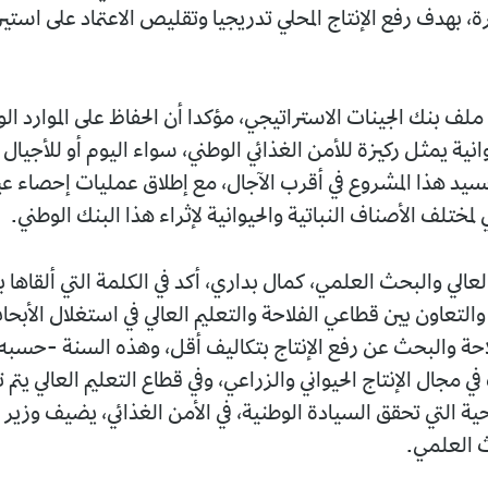
ة، بهدف رفع الإنتاج المحلي تدريجيا وتقليص الاعتماد على اس
لف بنك الجينات الاستراتيجي، مؤكدا أن الحفاظ على الموارد الو
يوانية يمثل ركيزة للأمن الغذائي الوطني، سواء اليوم أو للأجيال 
يد هذا المشروع في أقرب الآجال، مع إطلاق عمليات إحصاء عب
 لمختلف الأصناف النباتية والحيوانية لإثراء هذا البنك الوطني.
العالي والبحث العلمي، كمال بداري، أكد في الكلمة التي ألقاها ب
والتعاون بين قطاعي الفلاحة والتعليم العالي في استغلال الأبح
لاحة والبحث عن رفع الإنتاج بتكاليف أقل، وهذه السنة -حسبه
اه في مجال الإنتاج الحيواني والزراعي، وفي قطاع التعليم العالي يت
حية التي تحقق السيادة الوطنية، في الأمن الغذائي، يضيف وزير ا
ث العلمي.