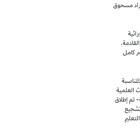
تيراد مسحوق
راثية
القادمة.
ر كامل
المناسبة
اث العلمية
- تم إطلاق
م تشجيع
لتعليم