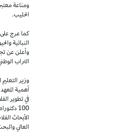
ومناعة معتبر
الحليب.
كما عرج على م
النباتية والح
وأعلن عن تجس
التراب الوطني
وزير التعليم 
أهمية المعهد 
في تطوير الف
100 دكتور
الأبحاث الفلا
العالي والبح