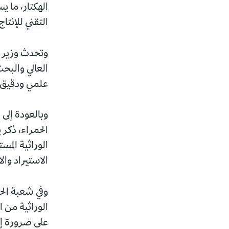
الهكتار، ما 
التقني للإنتا
وتحدث وزير ا
العالي والبح
علمي ودقيق، ف
وبالعودة إلى 
الحمراء، ذكر
الوراثية المس
الاستيراد وال
وفي شعبة الحل
الوراثية من ا
على ضرورة إن