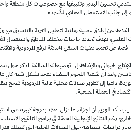
يستدعي تحسين البذور وتكييفها مع خصوصيات كل منطقة واحتر
ج، إلى جانب الاستعمال العقلاني للأسمدة.
لفلاحة عن إطلاق عملية وطنية لتحليل التربة بالتنسيق مع وزا
ث العلمي، بهدف تحديد حاجيات مختلف المناطق واستعمال ال
ضلا عن تعميم تقنيات السقي الحديثة لرفع المردودية والاقتصاد 
الإنتاج الحيواني وبالإضافة إلى توضيحاته السالفة الذكر حول ش
 ياسين وليد أن شعبة اللحوم البيضاء تعتمد بشكل شبه كلي على 
توردة، داعيا إلى تطوير سلالات محلية عالية المردودية تسمح بت
اقتصاد في العملة الصعبة.
يب، أكد الوزير أن الجزائر ما تزال تعتمد بدرجة كبيرة على استيرا
لخارج، رغم النتائج الإيجابية المحققة في برامج التلقيح الاصطن
جاز دراسات استباقية حول السلالات المحلية التي تمتلك قدرا