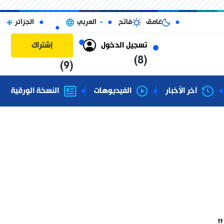
غامق
فاتح
العربي
الجزائر
تسجيل الدخول
إشتراك
(8)
(9)
آخر الأخبار
الفيديوهات
النسخة الورقية