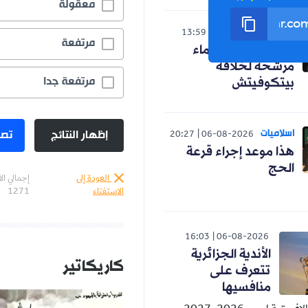
معقولة
رياضة
13:59
06-08-2026
مرتفعة
رسميا.. ثلاثة أسماء
مرشحة لخلافة
مرتفعة جدا
بيتكوفيتش
اسلاميات
إظهار النتائج
تصو
20:27
06-08-2026
هذا موعد إجراء قرعة
الحج
العودة إلى
إجمالي ال
الاستفتاء
1271
16:03
06-08-2026
الأندية الجزائرية
كاريكاتير
تتعرف على
منافسيها