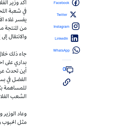
Facebook
أكد وزير الفل
في شعبة اللحو
Twitter
يفسر غلاء ال
Instagram
من المنتجة مح
والانتقال إلى
LinkedIn
WhatsApp
جاء ذلك خلال
بداري على اح
0
أين تحدث عن 
الفضل في بسط
للمساهمة بثقل
الشعب الفلا
وعاد الوزير و