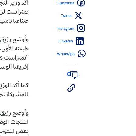
Facebook
أكد وزير التج
تمنراست لن ت
Twitter
صناعيا بامتيا
Instagram
وأوضح رزيق خ
LinkedIn
طبعته الأولى
WhatsApp
''تمنراست هي
إفريقيا الوس
0
كما أكد الوز
للمشاركة ضمن 
وأوضح رزيق أ
المنتجات الو
بعض المنتوجا