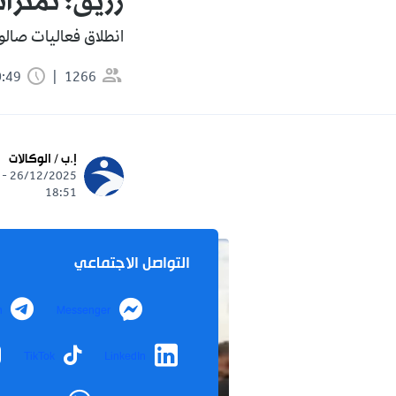
رزيق: تمنر
انطلاق فعاليات صالون
1266
0:49 دقيقة
إ.ب / الوكالات
26/12/2025 -
18:51
التواصل الاجتماعي
m
Messenger
TikTok
LinkedIn