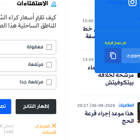
الاستفتاءات
Instagram
كيف تقيّم أسعار كراء ال
الوطن
15:40
06-08-2026
المناطق الساحلية هذا ا
حنون تدخل على خط
الجدل حول الفلسفة
تم نسخ الرابط
معقولة
رياضة
13:59
06-08-2026
مرتفعة
رسميا.. ثلاثة أسماء
مرشحة لخلافة
مرتفعة جدا
بيتكوفيتش
اسلاميات
إظهار النتائج
تصو
20:27
06-08-2026
هذا موعد إجراء قرعة
الحج
العودة إلى
إجمالي ال
الاستفتاء
1286