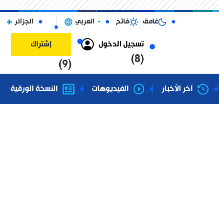
غامق
فاتح
العربي
الجزائر
تسجيل الدخول
إشتراك
(8)
(9)
آخر الأخبار
الفيديوهات
النسخة الورقية