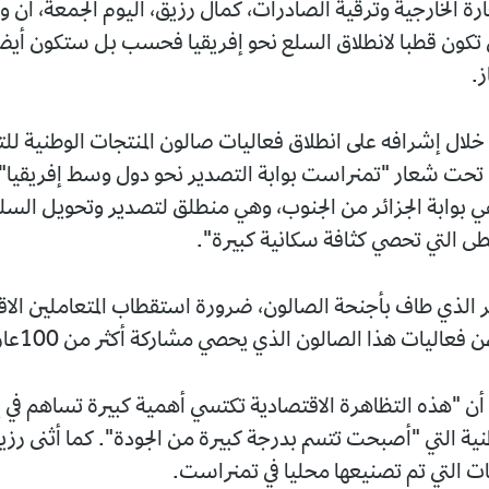
ارة الخارجية وترقية الصادرات، كمال رزيق، اليوم الجمعة، أن ول
كون قطبا لانطلاق السلع نحو إفريقيا فحسب بل ستكون أيضا
ز.
لال إشرافه على انطلاق فعاليات صالون المنتجات الوطنية للت
، تحت شعار "تمنراست بوابة التصدير نحو دول وسط إفريقيا"،
 بوابة الجزائر من الجنوب، وهي منطلق لتصدير وتحويل السل
طى التي تحصي كثافة سكانية كبيرة".
ير الذي طاف بأجنحة الصالون، ضرورة استقطاب المتعاملين الا
فعاليات هذا الصالون الذي يحصي مشاركة أكثر من 100عارض.
ن "هذه التظاهرة الاقتصادية تكتسي أهمية كبيرة تساهم في 
طنية التي "أصبحت تتسم بدرجة كبيرة من الجودة". كما أثنى رز
ت التي تم تصنيعها محليا في تمنراست.