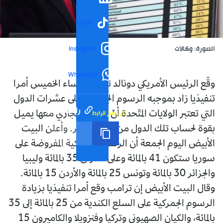
TikTok
الصورة: وكالات
Instagram
WhatsApp
وقّع الرئيس الأمريكي دونالد ترامب مساء الخميس أمرا
تنفيذيا زاد بموجبه الرسوم الجمركية على عشرات الدول
رابط مختصر
تم نسخ الرابط
التي تعتبر الولايات المتّحدة أنّ الميزان التجاري معها يميل
بقوة لحساب تلك الدول من بينها الجزائر. وأعلن البيت
الأبيض اليوم الجمعة أن الرسوم الجمركية المفروضة على
سوريا ستكون 41 بالمائة وعلى العراق 35 بالمائة وليبيا
والجزائر 30 بالمائة وتونس 25 بالمائة والأردن 15 بالمائة.
وقال البيت الأبيض إن ترامب وقع أمرا تنفيذيا بزيادة
الرسوم الجمركية على السلع الكندية من 25 بالمائة إلى 35
بالمائة، والكيان الصهيوني وتركيا وفنزويلا والكاميرون 15