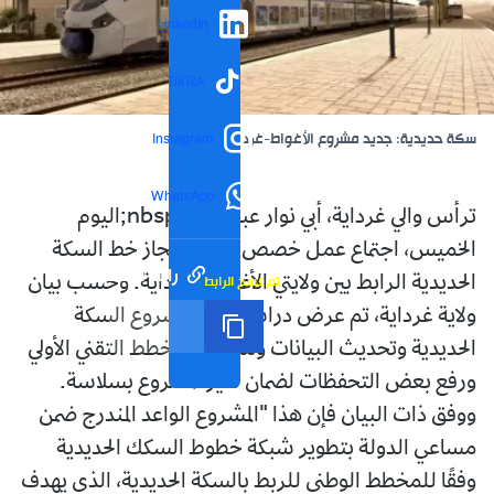
LinkedIn
TikTok
سكة حديدية: جديد مشروع الأغواط-غرداية
Instagram
WhatsApp
ترأس والي غرداية، أبي نوار عبد الله،&nbsp;اليوم
الخميس، اجتماع عمل خصص لمتابعة انجاز خط السكة
رابط مختصر
تم نسخ الرابط
الحديدية الرابط بين ولايتي الأغواط وغرداية. وحسب بيان
ولاية غرداية، تم عرض دراسة أولية لمشروع السكة
الحديدية وتحديث البيانات ومناقشة المخطط التقني الأولي
ورفع بعض التحفظات لضمان سير المشروع بسلاسة.
ووفق ذات البيان فإن هذا "المشروع الواعد المندرج ضمن
مساعي الدولة بتطوير شبكة خطوط السكك الحديدية
وفقًا للمخطط الوطني للربط بالسكة الحديدية، الذي يهدف