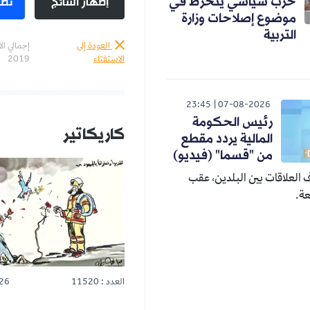
إظهار النتائج
تصويت
اسي ينخرط في
صلاحات وزارة
العودة إلى
إجمالي الأصوات :
الاستفتاء
2019
23:45
07-08-2
س الحكومة
كاريكاتير
المزيد
لية يردد مقطع
"قسما" (فيديو)
ين البلدين، عقب
العدد : 11520
25-07-2026