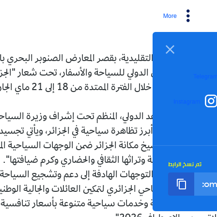
More
ناعة التقليدية، بقصر المعارض الصنوبر البحري بالجزائر
عاصمة، الطبعة الـ 25 للصالون الدولي للسياحة والأسفار، تحت شعار "الجزائر.. سياح
أصيلة وتنمية مستدامة"، وذلك خلال الفترة الممتدة من 18 إلى 21 ماي الجاري، حسبما
I
هذا الموعد الدولي، المنظم تحت إشراف وزيرة السياحة والصناعة
 يعد "أبرز تظاهرة سياحية في الجزائر، ويأتي تجسيدا لرؤية
إلى ترسيخ مكانة الجزائر ضمن الوجهات السياحية المتميزة
الطبيعية وتراثها الثقافي والحضاري وكرم ضيافتها".
رابط
ضمن "التوجهات الهادفة إلى دعم وتشجيع السياحة الداخلية
 السياحي الجزائري لتمكين العائلات والجالية الوطنية والزوار
فاضلية وخدمات سياحية متنوعة بأسعار تنافسية تتزامن مع