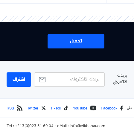
تحميل
اشتراك
RSS
Twitter
TikTok
YouTube
Face
Tel : +213(0)023 31 69 04 - eMail :
info@elkhabar.com