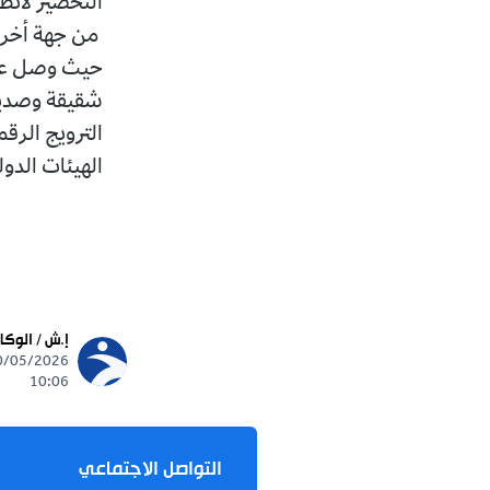
التحضير لانطلاق موسم الاص
من جهة أخرى، أبرز البي
الترويج الرقمي للمنتوج
الهيئات الدولية".
تابع
إ.ش / الوكالات
ews
10/05/2026 -
10:06
التواصل الاجتماعي