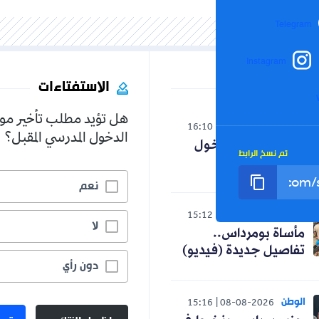
Inst
الاستفتاءات
هل تؤيد مطلب تأخير موعد
16:10
08-08-20
الدخول المدرسي المقبل؟
نامة الدخول
الرابط
نعم
75.8%
15:12
08-08-20
لا
22.8%
ومرداس..
جديدة (فيديو)
دون رأي
1.3%
15:16
08-08-20