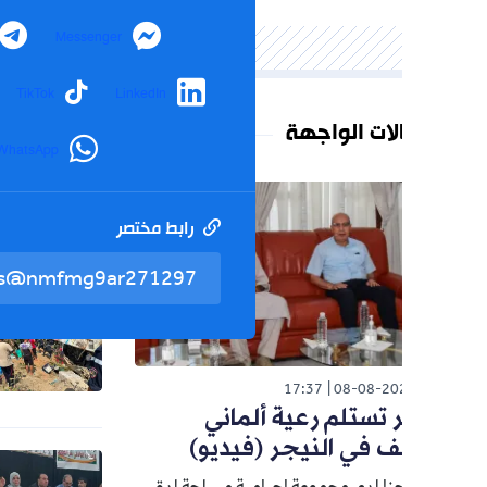
Telegram
Messenger
agram
TikTok
LinkedIn
لات الواجهة
WhatsApp
الوطن
26
تعديل رز
رابط مختصر
تم نسخ 
المدرسي
الوطن
26
مأساة ب
تفاصيل 
17:37
08-08-20
ر تستلم رعية ألماني
في النيجر (فيديو)
الوطن
26