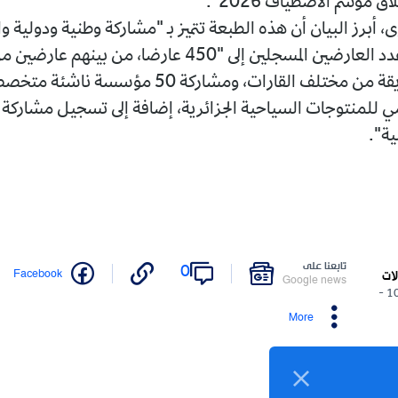
طياف 2026".
ان أن هذه الطبعة تتميز بـ "مشاركة وطنية ودولية واسعة"،
حيث وصل عدد العارضين المسجلين إلى "450 عارضا، من بينهم عارضين من41 دولة
شقيقة وصديقة من مختلف القارات، ومشاركة 50 مؤسسة ناشئة متخصصة في
ات السياحية الجزائرية، إضافة إلى تسجيل مشاركة عدد من
نا على
0
Twitter
Facebook
Google n
More