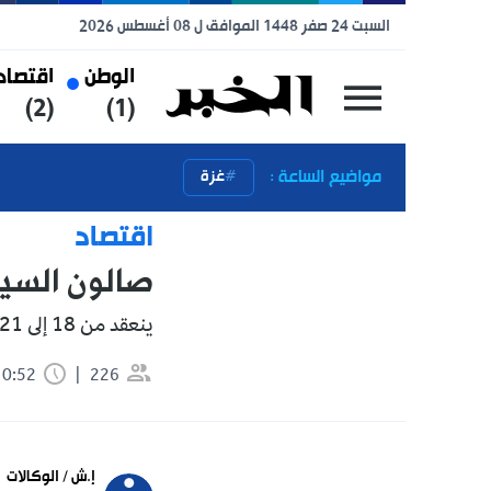
السبت 24 صفر 1448 الموافق ل 08 أغسطس 2026
الوطن
اقتصاد
رياضة
(3)
(2)
(1)
مواضيع الساعة :
غزة
اقتصاد
صالون السياحة والأسف
ينعقد من 18 إلى 21 ماي الجاري.
226
0:52 دقيقة
تابعنا 
إ.ش / الوكالات
 news