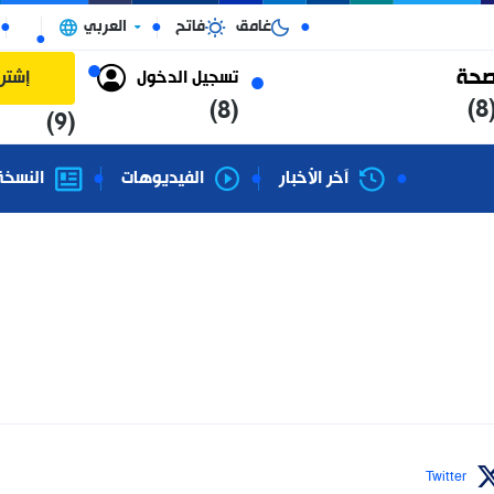
غامق
فاتح
العربي
الجزائر
تسجيل الدخول
إشتراك
(8)
(9)
آخر الأخبار
الفيديوهات
النسخة الورقية