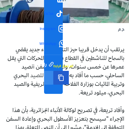
TikTok
Instagram
ح.م
WhatsApp
يرتقب أن يدخل قريبا حيز التنفيذ إجراء جديد يقضي
بالسماح للناشطين في القطاع باستيراد المحركات التي يقل
رابط مختصر
تم نسخ الرابط
عمرها عن خمس سنوات، والموجهة لسفن الصيد
الساحلي، حسب ما أفاد به المدير العام للصيد البحري
وتربية المائيات بوزارة الفلاحة والتنمية الريفية والصيد
البحري، ميلود تريعة.
وأفاد تريعة، في تصريح لوكالة الأنباء الجزائرية، بأن هذا
الإجراء "سيسمح بتعزيز الأسطول البحري وإعادة السفن
المتوقفة إلى الخدمة"، مشيرا إلى أن النص المتعلق بهذا