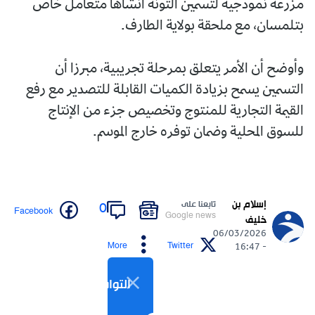
مزرعة نموذجية لتسمين التونة أنشأها متعامل خاص
بتلمسان، مع ملحقة بولاية الطارف.
وأوضح أن الأمر يتعلق بمرحلة تجريبية، مبرزا أن
التسمين يسمح بزيادة الكميات القابلة للتصدير مع رفع
القيمة التجارية للمنتوج وتخصيص جزء من الإنتاج
للسوق المحلية وضمان توفره خارج الموسم.
إسلام بن
تابعنا على
0
Facebook
Google news
خليف
06/03/2026
More
Twitter
- 16:47
التواصل الاجتماعي