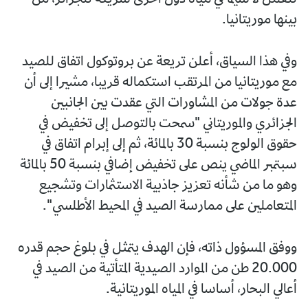
للعمل لا سيما في مياه دول أخرى شريكة للجزائر، من
بينها موريتانيا.
وفي هذا السياق، أعلن تريعة عن بروتوكول اتفاق للصيد
مع موريتانيا من المرتقب استكماله قريبا، مشيرا إلى أن
عدة جولات من المشاورات التي عقدت بين الجانبين
الجزائري والموريتاني "سمحت بالتوصل إلى تخفيض في
حقوق الولوج بنسبة 30 بالمائة، ثم إلى إبرام اتفاق في
سبتمبر الماضي ينص على تخفيض إضافي بنسبة 50 بالمائة
وهو ما من شأنه تعزيز جاذبية الاستثمارات وتشجيع
المتعاملين على ممارسة الصيد في المحيط الأطلسي".
ووفق المسؤول ذاته، فإن الهدف يتمثل في بلوغ حجم قدره
20.000 طن من الموارد الصيدية المتأتية من الصيد في
أعالي البحار، أساسا في المياه الموريتانية.