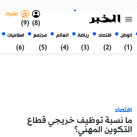
الجمعة 23 صفر 1448 الموافق ل
غامق
فاتح
العربي
07 أغسطس 2026
الجزائر
إشتراك
(9)
(8)
الوطن
اقتصاد
رياضة
العالم
مجتمع
اسلاميات
(6)
(5)
(4)
(3)
(2)
(1)
اقتصاد
ما نسبة توظيف خريجي قطاع
التكوين المهني؟