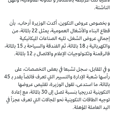
لاسيما تلك المرتبطة بالاستثمار و المناولة المقاولاتية، والمهن
الناشئة.
و بخصوص عروض التكوين، أكدت الوزيرة أرحاب، بأن
قطاع البناء والأشغال العمومية، يمثل 22 بالمائة، من
إجمالي عروض الشغل، تليه الصناعات الميكانيكية
والكهربائية بـ 18 بالمائة، ثم الفندقة والسياحة بـ 15 بالمائة،
فالرقمنة وتكنولوجيات الإعلام والاتصال بـ 12 بالمائة.
و في المقابل، سجل تشبعا في بعض التخصصات، على
رأسها شعبة الإدارة والتسيير التي تعرف فائضاً يقدر بـ 45
بالمائة، ما استدعى، تقول الوزيرة، تقليص عروضها
التكوينية تدريجيا بنسبة تصل إلى 30 بالمائة، مع إعادة
توجيه الطاقات التكوينية نحو المجالات التي تعرف عجزاً في
اليد العاملة المؤهلة.