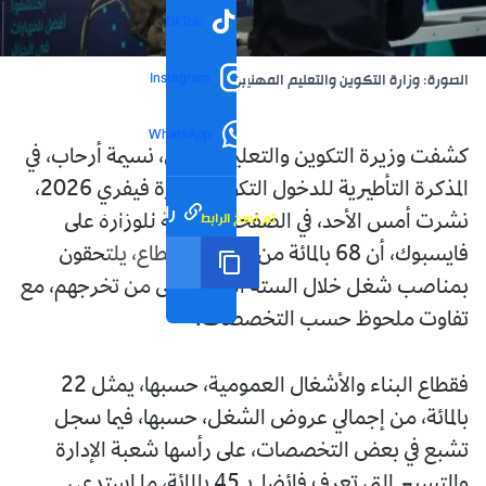
TikTok
Instagram
الصورة: وزارة التكوين والتعليم المهنيين
WhatsApp
كشفت وزيرة التكوين والتعليم المهنيين، نسيمة أرحاب، في
المذكرة التأطيرية للدخول التكويني، دورة فيفري 2026،
رابط مختصر
تم نسخ الرابط
نشرت أمس الأحد، في الصفحة الرسمية للوزارة على
فايسبوك، أن 68 بالمائة من خريجي القطاع، يلتحقون
بمناصب شغل خلال الستة أشهر الأولى من تخرجهم، مع
تفاوت ملحوظ حسب التخصصات.
فقطاع البناء والأشغال العمومية، حسبها، يمثل 22
بالمائة، من إجمالي عروض الشغل، حسبها، فيما سجل
تشبع في بعض التخصصات، على رأسها شعبة الإدارة
والتسيير التي تعرف فائضا بـ 45 بالمائة، ما استدعى