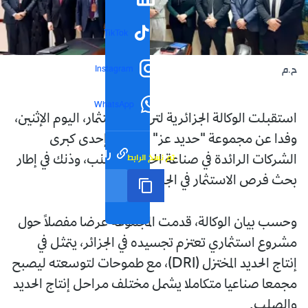
TikTok
Instagram
ح.م
WhatsApp
استقبلت الوكالة الجزائرية لترقية الاستثمار، اليوم الإثنين،
وفدا عن مجموعة "حديد عز" المصري، إحدى كبرى
رابط مختصر
تم نسخ الرابط
الشركات الرائدة في صناعة الحديد والصلب، وذلك في إطار
بحث فرص الاستثمار في الجزائر.
وحسب بيان الوكالة، قدمت المجموعة عرضا مفصلًا حول
مشروع استثماري تعتزم تجسيده في الجزائر، يتمثل في
إنتاج الحديد المختزل (DRI)، مع طموحات لتوسعته ليصبح
مجمعا صناعيا متكاملا يشمل مختلف مراحل إنتاج الحديد
والصلب.