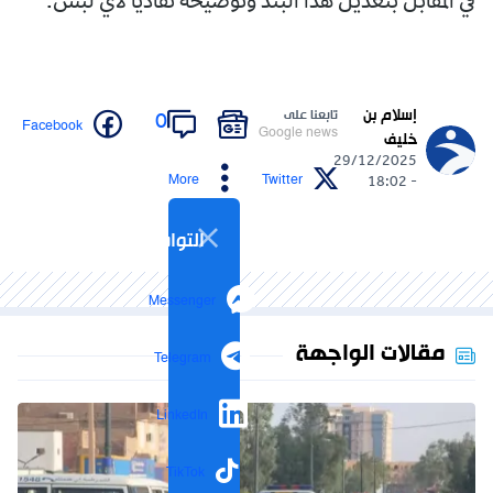
في المقابل بتعديل هذا البند وتوضيحه تفاديا لأي لبس.
إسلام بن
تابعنا على
0
Facebook
Google news
خليف
29/12/2025
More
Twitter
- 18:02
التواصل الاجتماعي
Messenger
مقالات الواجهة
Telegram
LinkedIn
TikTok