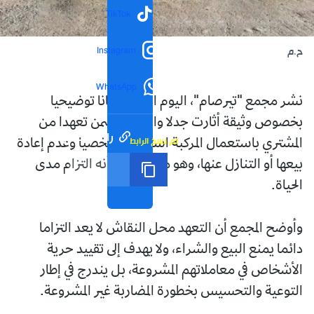
TikTok
Instagram
ح.م
WhatsApp
نشر مجمع "تيرصام"، اليوم الإثنين، بيانا توضيحيا
بخصوص وثيقة أثارت جدلا واسعا، تتضمن تعهدا من
رابط مختصر
تم نسخ الرابط
المشتري باستعمال المركبة استعمالا شخصيا وعدم إعادة
بيعها أو التنازل عنها، وهو ما فهم على أنه التزام مدى
الحياة.
وأوضح المجمع أن التعهد محل النقاش لا يعد التزاما
دائما يمنع البيع والشراء، ولا يهدف إلى تقييد حرية
الأشخاص في معاملاتهم المشروعة، بل يندرج في إطار
التوعية والتحسيس بخطورة المضاربة غير المشروعة.