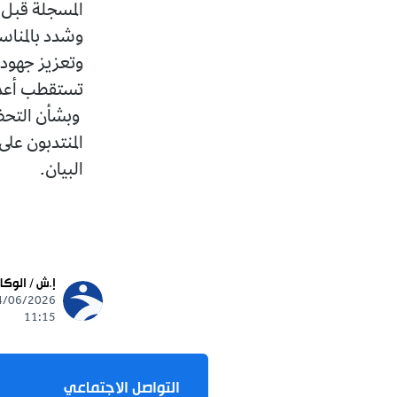
المسجلة قبل 
وشدد بالمناس
وتعزيز جهود 
تستقطب أعداد
المنتدبون عل
البيان.
إ.ش / الوكا
11:15
التواصل الاجتماعي