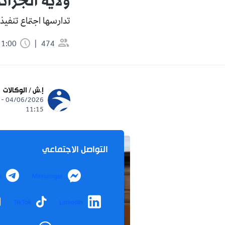
ولاية الجزائ
تدارسها اجتماع تنفيذي
474
1:00 دقيقة
إ.ش / الوكالات
04/06/2026 -
11:15
التواصل الاجتماعي
m
Messenger
TikTok
LinkedIn