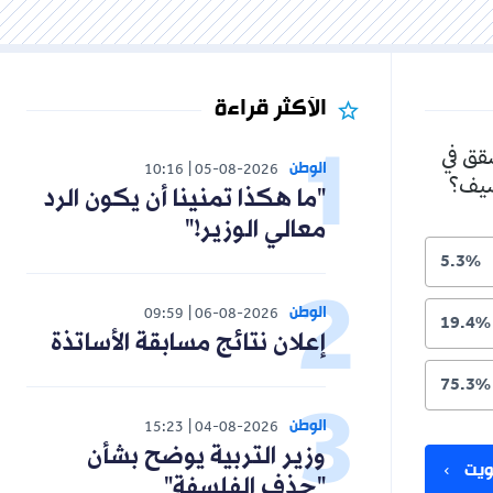
الأكثر قراءة
شقق في
الوطن
10:16
05-08-2026
لصيف؟
"ما هكذا تمنينا أن يكون الرد
معالي الوزير!"
5.3%
الوطن
09:59
06-08-2026
19.4%
إعلان نتائج مسابقة الأساتذة
75.3%
الوطن
15:23
04-08-2026
وزير التربية يوضح بشأن
يت
"حذف الفلسفة"