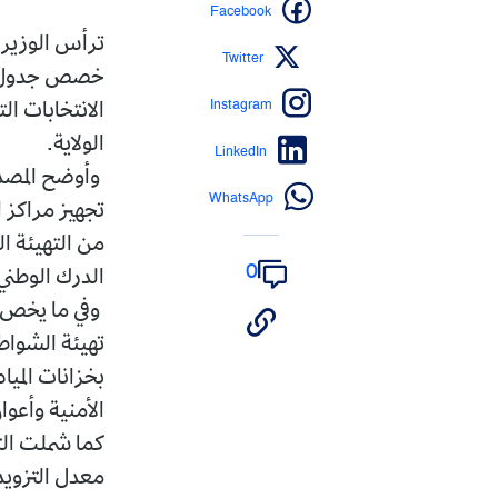
Facebook
ترأس الوزير و
Twitter
Instagram
الانتخابات ا
الولاية.
LinkedIn
وأوضح المصدر 
WhatsApp
تجهيز مراكز ا
من التهيئة ا
0
الدرك الوطني 
تهيئة الشواط
بخزانات الميا
الأمنية وأعوان
كما شملت الت
معدل التزويد 