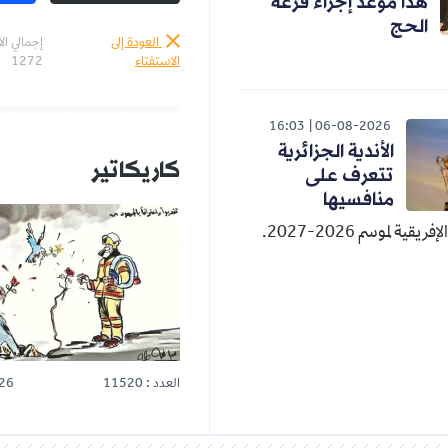
هذا موعد إجراء قرعة
الحج
العودة إلى
إجمالي ال
الاستفتاء
1272
16:03
06-08-2026
الأندية الجزائرية
كاريكاتير
تتعرف على
منافسيها
قية لموسم 2026-2027.
العدد : 11520
26