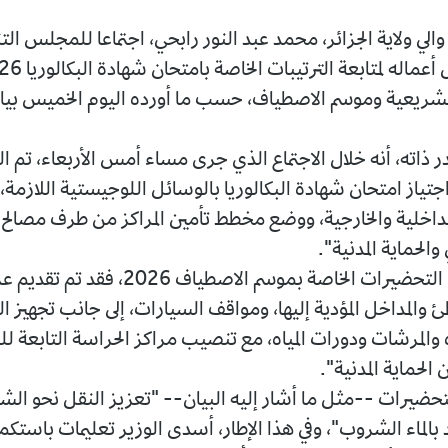
الي ولاية الجزائر، محمد عبد النور رابحي، اجتماعا للمجلس الت
لتشريعية وموسم الاصطياف، حسب ما أورده اليوم الخميس بيان
ذاته، أنه خلال الاجتماع الذي جرى مساء أمس الأربعاء، تم ال
جتياز امتحان شهادة البكالوريا بالوسائل اللوجيستية اللازمة، م
لداخلية والخارجية، ووضع مخطط تأمين المراكز من طرف مصالح
والحماية المدنية".
وفي ما يخص التحضيرات الخاصة بموسم الاصطياف 6
ئ والمداخل المؤدية إليها، ومواقف السيارات، إلى جانب تجهيز 
ه والمرشات ودورات المياه، مع تنصيب مراكز الحراسة التابعة لل
 الحماية المدنية".
حضيرات --مثل ما أشار إليه البيان-- "تعزيز النقل نحو الش
بالماء الشروب"، وفي هذا الإطار، أسدى الوزير تعليمات باستك