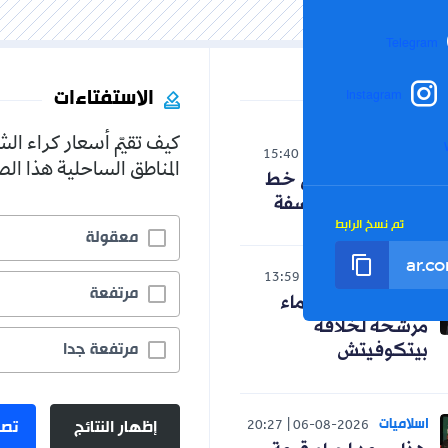
Telegram
الاستفتاءات
Instagram
كيف تقيّم أسعار كراء ال
الوطن
15:40
06-08-2026
المناطق الساحلية هذا ا
حنون تدخل على خط
الجدل حول الفلسفة
تم نسخ الرابط
معقولة
رياضة
13:59
06-08-2026
مرتفعة
رسميا.. ثلاثة أسماء
مرشحة لخلافة
مرتفعة جدا
بيتكوفيتش
اسلاميات
إظهار النتائج
تصو
20:27
06-08-2026