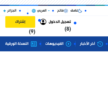
غامق
فاتح
العربي
الجزائر
تسجيل الدخول
إشتراك
(8)
(9)
آخر الأخبار
الفيديوهات
النسخة الورقية