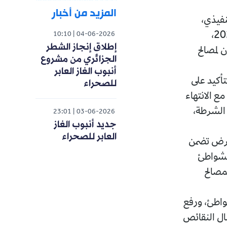
المزيد من أخبار
نفيذي،
خصص جدول أعماله لمتابعة الترتيبات الخاصة بامتحان شهادة البكالوريا 2026،
10:10
04-06-2026
إطلاق إنجاز الشطر
 لمصالح
الجزائري من مشروع
أنبوب الغاز العابر
تأكيد على
للصحراء
ع الانتهاء
 الشرطة،
23:01
03-06-2026
جديد أنبوب الغاز
العابر للصحراء
202، فقد تم تقديم عرض تضمن
الشواطئ
مصالح
واطئ، ورفع
مال النقائص