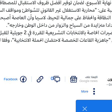
نهاية الأسبوع، لضمان توفير أفضل ظروف الاستقبال للمصطاف
بة على: "محاربة الاستغلال غير القانوني للشواطئ ومواقف ال
النظافة والحفاظ على جمالية المحيط، لاسيما وأن العاصمة أصب
ا متزايدة من السياح والزوار من داخل الوطن وخارجه".
وبشأن التحضيرات الخاصة بالانتخابات التشريعية
ى "جاهزية القاعات المخصصة لاحتضان الحملة الانتخابية"، وفقا
تابعنا على
0
Facebook
لات
Google news
04/06/2026 -
More