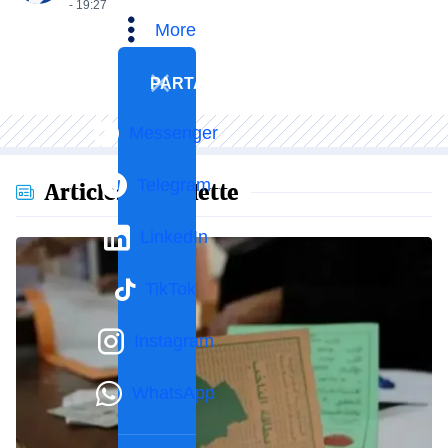
- 19:27
More
PARTAGER
Messenger
Telegram
Articles en vedette
LinkedIn
TikTok
Instagram
WhatsApp