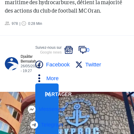
maritime des hydrocarbures, détient la majorité
des actions du club de football MC Oran.
978
0:28 Min
Suivez-nous sur
0
Google news
Djaâfar
Bensalah
Facebook
Twitter
26/05/2026
- 19:27
More
PARTAGER
Messenger
Telegram