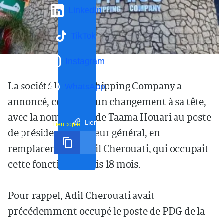
LinkedIn
TikTok
Instagram
La société Hyproc Shipping Company a
WhatsApp
annoncé, ce mardi, un changement à sa tête,
avec la nomination de Taama Houari au poste
Lien court
Lien copié
de président-directeur général, en
remplacement d’Adil Cherouati, qui occupait
cette fonction depuis 18 mois.
Pour rappel, Adil Cherouati avait
précédemment occupé le poste de PDG de la