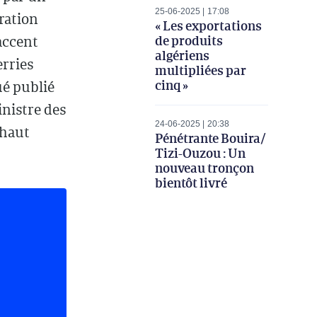
25-06-2025
17:08
ération
« Les exportations
de produits
accent
algériens
erries
multipliées par
cinq »
é publié
inistre des
24-06-2025
20:38
 haut
Pénétrante Bouira/
Tizi-Ouzou : Un
nouveau tronçon
bientôt livré