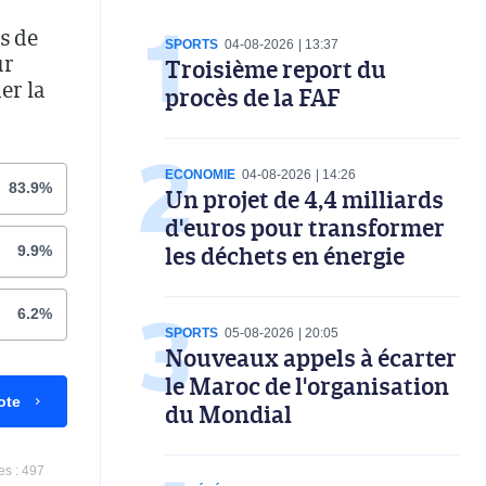
s de
SPORTS
04-08-2026
13:37
ur
Troisième report du
er la
procès de la FAF
ECONOMIE
04-08-2026
14:26
83.9%
Un projet de 4,4 milliards
d'euros pour transformer
les déchets en énergie
9.9%
6.2%
SPORTS
05-08-2026
20:05
Nouveaux appels à écarter
le Maroc de l'organisation
ote
du Mondial
es :
497