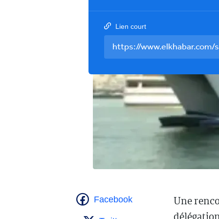
Lien court
Une rencon
Facebook
délégation