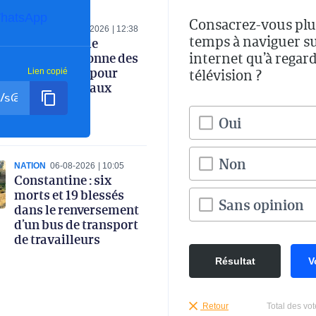
hatsApp
Consacrez-vous plu
ECONOMIE
06-08-2026
12:38
temps à naviguer s
Le ministre de
internet qu’à regard
l’Industrie donne des
instructions pour
télévision ?
Lien copié
renforcer le taux
d’intégration
nationale
Oui
Non
NATION
06-08-2026
10:05
Constantine : six
morts et 19 blessés
Sans opinion
dans le renversement
d’un bus de transport
de travailleurs
Résultat
V
Retour
Total des vot