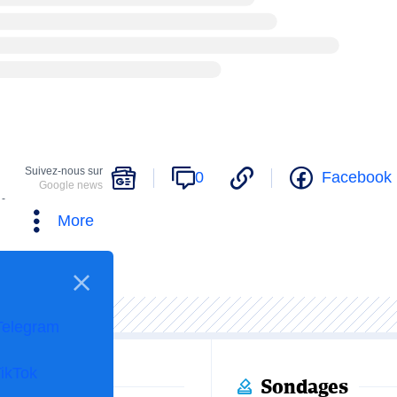
Suivez-nous sur
0
Facebook
Google news
 -
More
Telegram
ikTok
Sondages