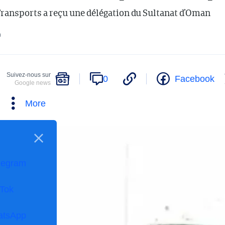
Transports a reçu une délégation du Sultanat d’Oman
n
Suivez-nous sur
0
Facebook
Google news
More
legram
kTok
atsApp