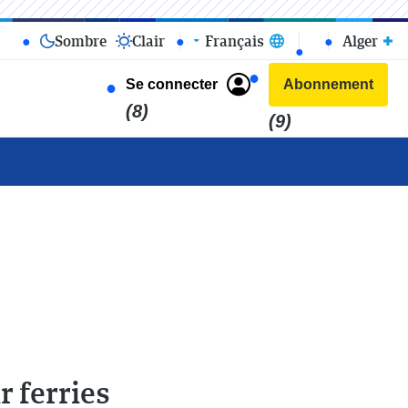
Sombre
Clair
Français
Alger
Se connecter
Abonnement
(8)
(9)
r ferries