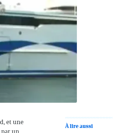
d, et une
À lire aussi
 par un