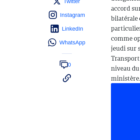
Twitter
accord sur
Instagram
bilatérale
particulie
LinkedIn
comme opt
WhatsApp
jeudi sur 
Transports
0
niveau du
ministère.