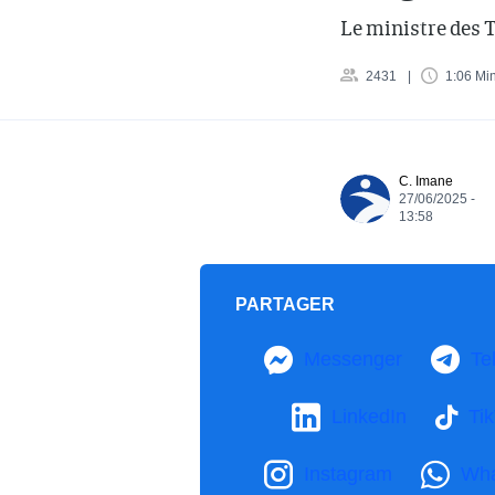
Le ministre des 
2431
1:06 Mi
C. Imane
27/06/2025 -
13:58
PARTAGER
Messenger
Te
LinkedIn
Ti
Instagram
Wh