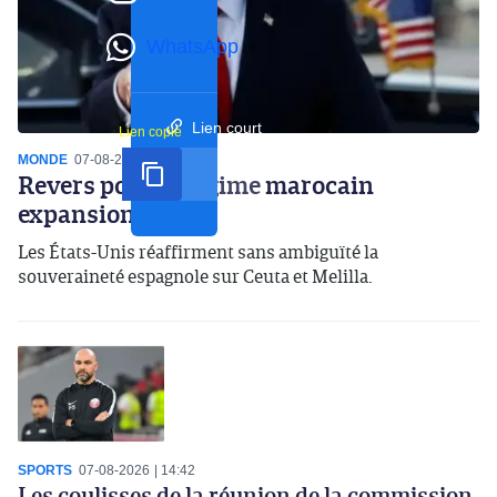
WhatsApp
Lien court
Lien copié
MONDE
07-08-2026
16:59
Revers pour le régime marocain
expansionniste
Les États-Unis réaffirment sans ambiguïté la
souveraineté espagnole sur Ceuta et Melilla.
SPORTS
07-08-2026
14:42
Les coulisses de la réunion de la commission