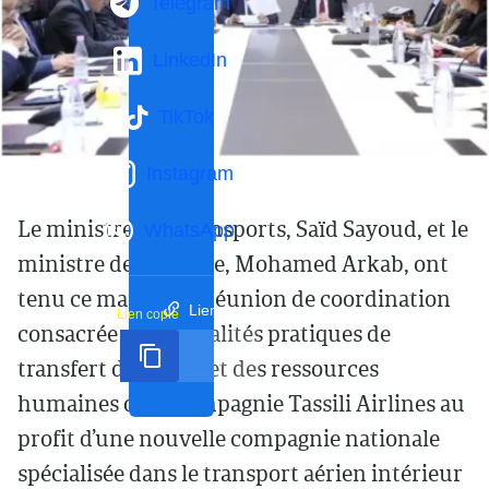
Telegram
LinkedIn
TikTok
Instagram
Le ministre des Transports, Saïd Sayoud, et le
WhatsApp
ministre de l’Énergie, Mohamed Arkab, ont
tenu ce mardi une réunion de coordination
Lien court
Lien copié
consacrée aux modalités pratiques de
transfert des biens et des ressources
humaines de la compagnie Tassili Airlines au
profit d’une nouvelle compagnie nationale
spécialisée dans le transport aérien intérieur