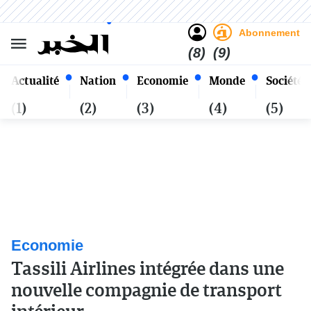
Sombre
Clair
Français
Vendredi 23 Safar 1448 - 07
Alger
Août 2026
Abonnement
(8)
(9)
Actualité
Nation
Economie
Monde
Société
(1)
(2)
(3)
(4)
(5)
Economie
Tassili Airlines intégrée dans une
nouvelle compagnie de transport