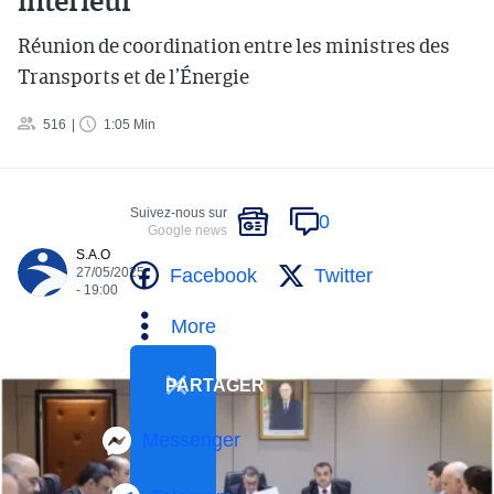
intérieur
Réunion de coordination entre les ministres des
Transports et de l’Énergie
516
1:05 Min
Suivez-nous sur
0
Google news
S.A.O
Facebook
Twitter
27/05/2025
- 19:00
More
PARTAGER
Messenger