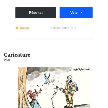
Résultat
Vote
Retour
Total des votes :
497
Caricature
Plus