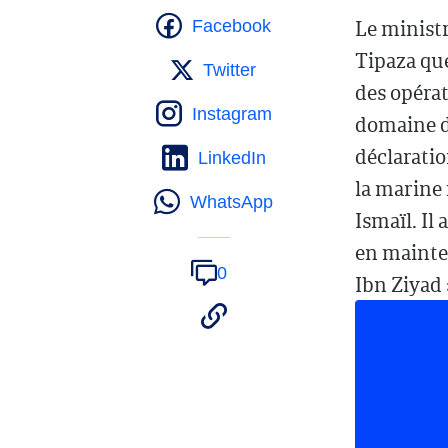
Le minist
Facebook
Tipaza que
Twitter
des opéra
Instagram
domaine du
déclaratio
LinkedIn
la marine
WhatsApp
Ismaïl. Il
en mainte
0
Ibn Ziyad »