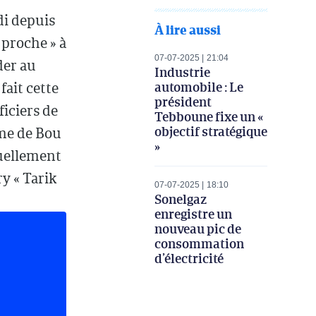
di depuis
À lire aussi
 proche » à
07-07-2025
21:04
der au
Industrie
automobile : Le
ait cette
président
ficiers de
Tebboune fixe un «
objectif stratégique
ime de Bou
»
tuellement
y « Tarik
07-07-2025
18:10
Sonelgaz
enregistre un
nouveau pic de
consommation
d’électricité