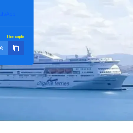
atsApp
Lien copié