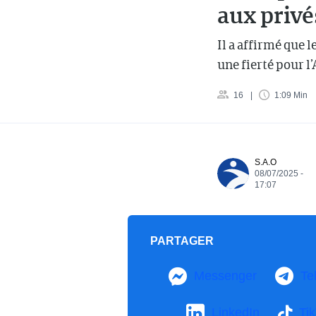
aux privé
Il a affirmé que 
une fierté pour l’
16
1:09 Min
S.A.O
08/07/2025 -
17:07
PARTAGER
Messenger
Te
LinkedIn
Ti