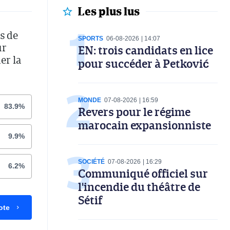
Les plus lus
s de
SPORTS
06-08-2026
14:07
ur
EN: trois candidats en lice
er la
pour succéder à Petković
MONDE
07-08-2026
16:59
83.9%
Revers pour le régime
marocain expansionniste
9.9%
SOCIÉTÉ
07-08-2026
16:29
6.2%
Communiqué officiel sur
l'incendie du théâtre de
Sétif
ote