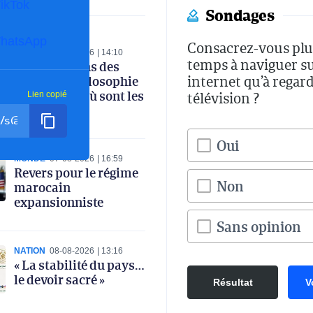
ikTok
Sondages
hatsApp
Consacrez-vous plu
NATION
08-08-2026
14:10
temps à naviguer s
Modifications des
internet qu’à regard
matières philosophie
et français : où sont les
télévision ?
Lien copié
partis ?
Oui
MONDE
07-08-2026
16:59
Revers pour le régime
Non
marocain
expansionniste
Sans opinion
NATION
08-08-2026
13:16
« La stabilité du pays…
le devoir sacré »
Résultat
V