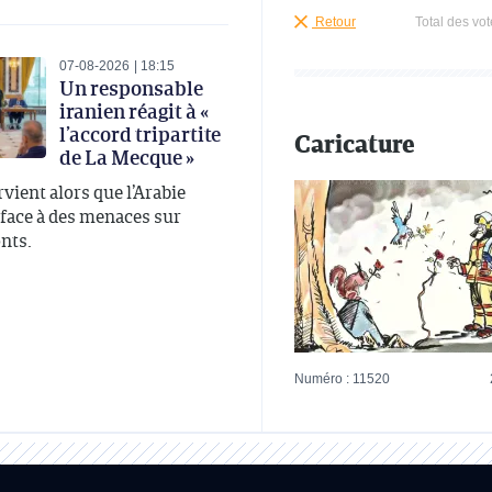
Retour
Total des vot
07-08-2026
18:15
Un responsable
iranien réagit à «
l’accord tripartite
Caricature
de La Mecque »
rvient alors que l’Arabie
 face à des menaces sur
onts.
Numéro : 11520