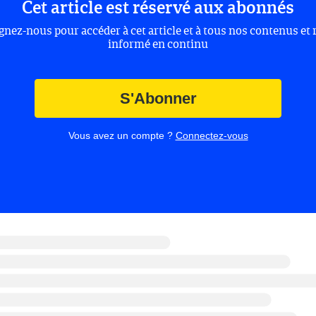
Cet article est réservé aux abonnés
gnez-nous pour accéder à cet article et à tous nos contenus et 
informé en continu
S'Abonner
Vous avez un compte ?
Connectez-vous