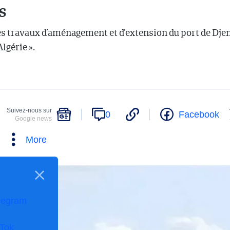
s
les travaux d’aménagement et d’extension du port de Djen
Algérie ».
Suivez-nous sur
0
Facebook
Google news
More
legram
kTok