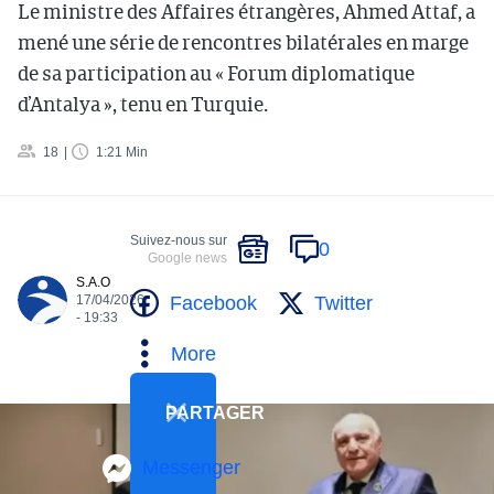
Le ministre des Affaires étrangères, Ahmed Attaf, a
mené une série de rencontres bilatérales en marge
de sa participation au « Forum diplomatique
d’Antalya », tenu en Turquie.
18
1:21 Min
Suivez-nous sur
0
Google news
S.A.O
Facebook
Twitter
17/04/2026
- 19:33
More
PARTAGER
Messenger