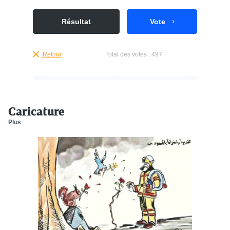
Résultat
Vote
Retour
Total des votes :
497
Caricature
Plus