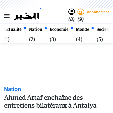
Sombre
Clair
Français
Dimanche 25 Safar 1448 - 09
Alger
Août 2026
Abonnement
(8)
(9)
Actualité
Nation
Economie
Monde
Société
(1)
(2)
(3)
(4)
(5)
Nation
Ahmed Attaf enchaîne des
entretiens bilatéraux à Antalya