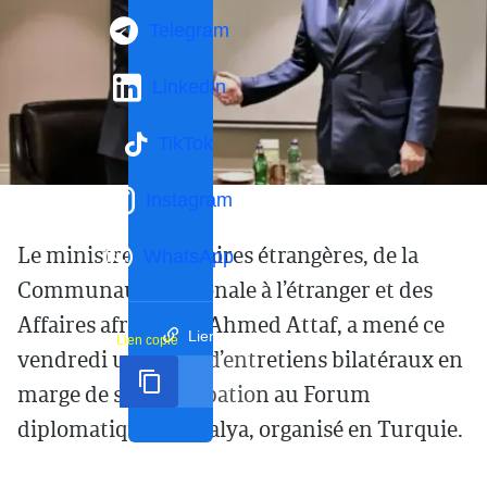
Telegram
LinkedIn
TikTok
Instagram
Le ministre des Affaires étrangères, de la
WhatsApp
Communauté nationale à l’étranger et des
Affaires africaines, Ahmed Attaf, a mené ce
Lien court
Lien copié
vendredi une série d’entretiens bilatéraux en
marge de sa participation au Forum
diplomatique d’Antalya, organisé en Turquie.