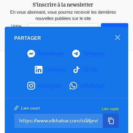
S'inscrire à la newsletter
En vous abonnant, vous pourrez recevoir les dernières
nouvelles publiées sur le site
Votre
adresse e-
S'Abonner
PARTAGER
mail
Messenger
Telegram
A propos
Mention Légale
LinkedIn
TikTok
Notre Charte
Contactez-nous
Instagram
WhatsApp
Publicités
Lien court
Lien copié
Facebook
YouTube
TikTok
Twitter
RSS