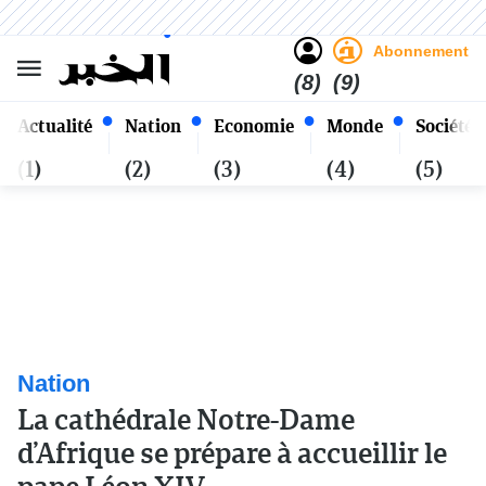
Sombre
Clair
Français
Samedi 24 Safar 1448 - 08
Alger
Août 2026
Abonnement
(8)
(9)
Actualité
Nation
Economie
Monde
Société
(1)
(2)
(3)
(4)
(5)
Nation
La cathédrale Notre-Dame
d’Afrique se prépare à accueillir le