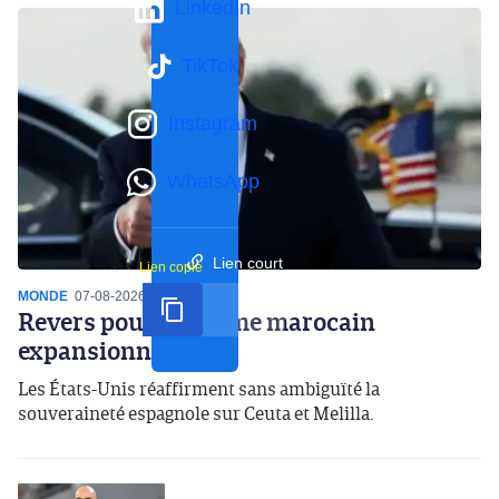
LinkedIn
TikTok
Instagram
WhatsApp
Lien court
Lien copié
MONDE
07-08-2026
16:59
Revers pour le régime marocain
expansionniste
Les États-Unis réaffirment sans ambiguïté la
souveraineté espagnole sur Ceuta et Melilla.