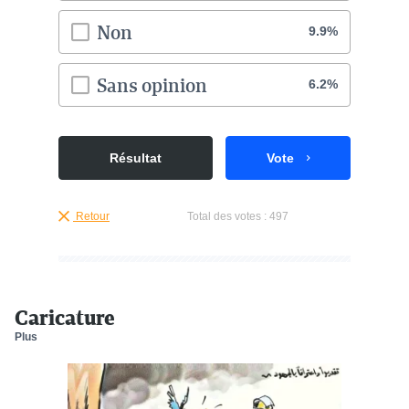
Non
9.9%
Sans opinion
6.2%
Résultat
Vote
Retour
Total des votes :
497
Caricature
Plus