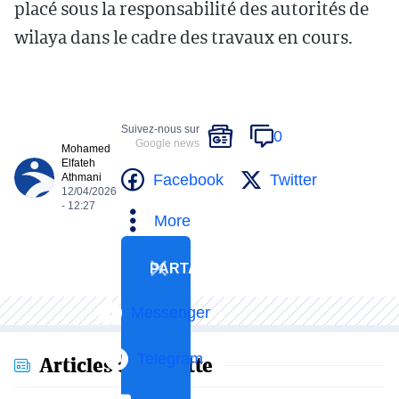
placé sous la responsabilité des autorités de
wilaya dans le cadre des travaux en cours.
Suivez-nous sur
0
Google news
Mohamed
Elfateh
Facebook
Twitter
Athmani
12/04/2026
- 12:27
More
PARTAGER
Messenger
Telegram
Articles en vedette