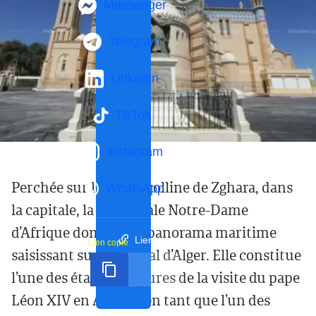
Messenger
Telegram
LinkedIn
TikTok
Instagram
Perchée sur la haute colline de Zghara, dans
WhatsApp
la capitale, la cathédrale Notre-Dame
d’Afrique domine un panorama maritime
Lien court
Lien copié
saisissant sur le littoral d’Alger. Elle constitue
l’une des étapes majeures de la visite du pape
Léon XIV en Algérie, en tant que l’un des