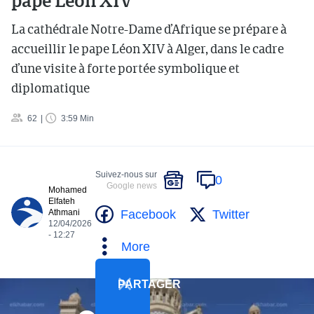
pape Léon XIV
La cathédrale Notre-Dame d’Afrique se prépare à
accueillir le pape Léon XIV à Alger, dans le cadre
d’une visite à forte portée symbolique et
diplomatique
62
3:59 Min
Suivez-nous sur
0
Google news
Mohamed
Elfateh
Facebook
Twitter
Athmani
12/04/2026
- 12:27
More
PARTAGER