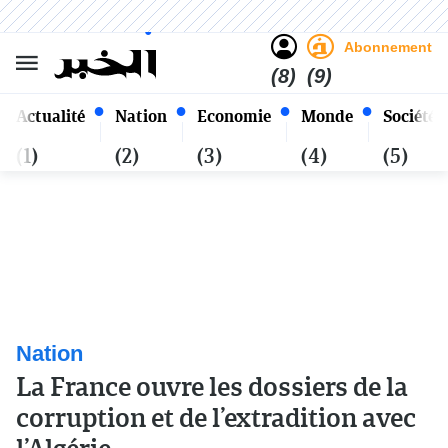
Sombre
Clair
Français
Lundi 26 Safar 1448 - 10
Alger
Août 2026
Abonnement
(8)
(9)
Actualité
Nation
Economie
Monde
Société
(1)
(2)
(3)
(4)
(5)
Nation
La France ouvre les dossiers de la
corruption et de l’extradition avec