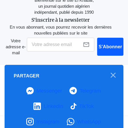
Bienvenue sur le site El Khabar,
un journal quotidien algérien
indépendant, publié depuis 1990
S'inscrire à la newsletter
En vous abonnant, vous pourrez recevoir les dernières
nouvelles publiées sur le site
Votre
adresse e-
S'Abonner
mail
A propos
PARTAGER
Mention Légale
Notre Charte
Messenger
Telegram
Contactez-nous
Publicités
LinkedIn
TikTok
Instagram
WhatsApp