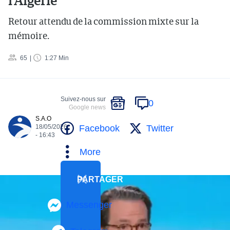
l’Algérie
Retour attendu de la commission mixte sur la
mémoire.
65
1:27 Min
Suivez-nous sur
0
Google news
S.A.O
Facebook
Twitter
18/05/2026
- 16:43
More
PARTAGER
Messenger