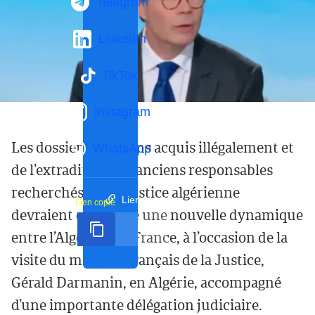
Telegram
LinkedIn
TikTok
Instagram
Les dossiers des biens acquis illégalement et
WhatsApp
de l’extradition des anciens responsables
recherchés par la justice algérienne
Lien court
Lien copié
devraient connaître une nouvelle dynamique
entre l’Algérie et la France, à l’occasion de la
visite du ministre français de la Justice,
Gérald Darmanin, en Algérie, accompagné
d’une importante délégation judiciaire.