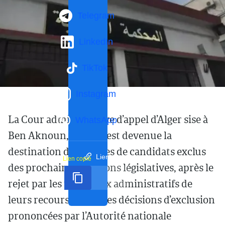
Telegram
LinkedIn
TikTok
Instagram
La Cour administrative d’appel d’Alger sise à
WhatsApp
Ben Aknoun, à Alger, est devenue la
destination de dizaines de candidats exclus
Lien court
Lien copié
des prochaines élections législatives, après le
rejet par les tribunaux administratifs de
leurs recours contre les décisions d’exclusion
prononcées par l’Autorité nationale