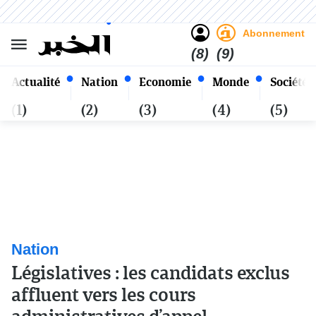
Sombre
Clair
Français
Samedi 24 Safar 1448 - 08
Alger
Août 2026
Abonnement
(8)
(9)
Actualité
Nation
Economie
Monde
Société
(1)
(2)
(3)
(4)
(5)
Nation
Législatives : les candidats exclus
affluent vers les cours