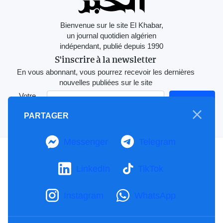
Bienvenue sur le site El Khabar,
un journal quotidien algérien
indépendant, publié depuis 1990
S'inscrire à la newsletter
En vous abonnant, vous pourrez recevoir les dernières
nouvelles publiées sur le site
Votre
adresse e-
S'Abonner
PARTAGER
mail
Messenger
Telegram
A propos
Mention Légale
LinkedIn
TikTok
Notre Charte
Contactez-nous
Instagram
WhatsApp
Publicités