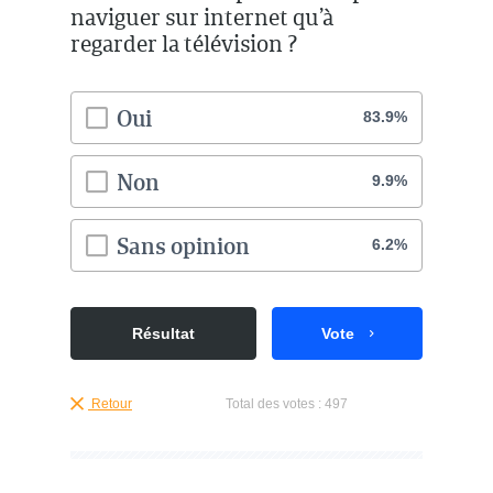
naviguer sur internet qu’à
regarder la télévision ?
Oui
83.9%
Non
9.9%
Sans opinion
6.2%
Résultat
Vote
Retour
Total des votes :
497