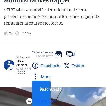
administratives d’appel
« El Khabar » a suivi le déroulement de cette
procédure considérée comme le dernier espoir de
réintégrer la course électorale.
27
5:14 Min
Suivez-nous sur
0
Google news
Mohamed
Elfateh
Facebook
Twitter
Athmani
02/06/2026
- 16:25
More
PARTAGER
Messenger