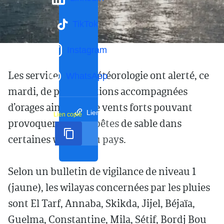
TikTok
Instagram
Les services de la météorologie ont alerté, ce
WhatsApp
mardi, de précipitations accompagnées
d’orages ainsi que de vents forts pouvant
Lien court
Lien copié
provoquer des tempêtes de sable dans
certaines wilayas du pays.
Selon un bulletin de vigilance de niveau 1
(jaune), les wilayas concernées par les pluies
sont El Tarf, Annaba, Skikda, Jijel, Béjaïa,
Guelma, Constantine, Mila, Sétif, Bordj Bou