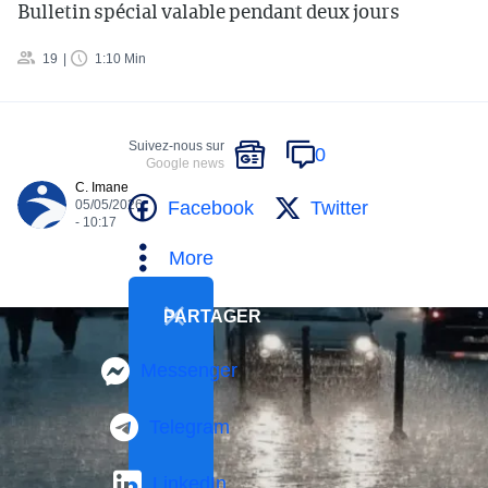
Bulletin spécial valable pendant deux jours
19
1:10 Min
Suivez-nous sur
0
Google news
C. Imane
Facebook
Twitter
05/05/2026
- 10:17
More
PARTAGER
Messenger
Telegram
LinkedIn