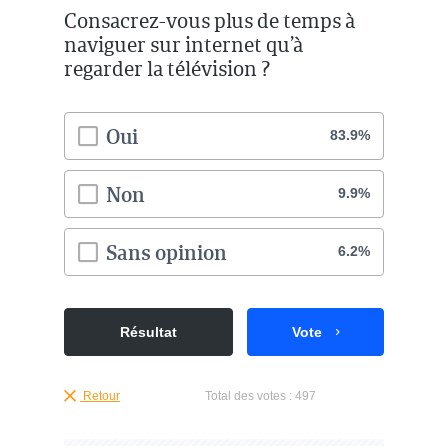
Consacrez-vous plus de temps à
naviguer sur internet qu’à
regarder la télévision ?
Oui
83.9%
Non
9.9%
Sans opinion
6.2%
Résultat
Vote
Retour
Total des votes :
497