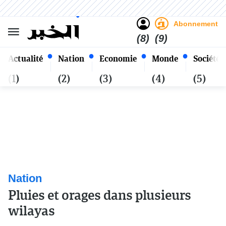
Sombre
Clair
Français
Samedi 24 Safar 1448 - 08
Alger
Août 2026
Abonnement
(8)
(9)
Actualité
Nation
Economie
Monde
Société
(1)
(2)
(3)
(4)
(5)
Nation
Pluies et orages dans plusieurs
wilayas