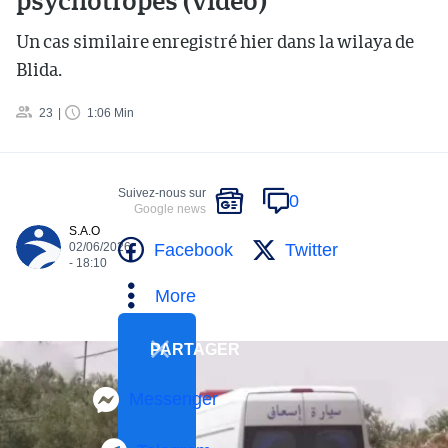
psychotropes (vidéo)
Un cas similaire enregistré hier dans la wilaya de
Blida.
23
1:06 Min
Suivez-nous sur
0
Google news
S.A.O
Facebook
Twitter
02/06/2026
- 18:10
More
PARTAGER
Messenger