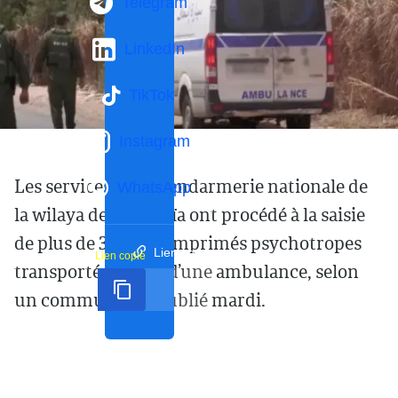
Telegram
LinkedIn
TikTok
Instagram
Les services de la Gendarmerie nationale de
WhatsApp
la wilaya de Ghardaïa ont procédé à la saisie
de plus de 36 000 comprimés psychotropes
Lien court
Lien copié
transportés à bord d’une ambulance, selon
un communiqué publié mardi.