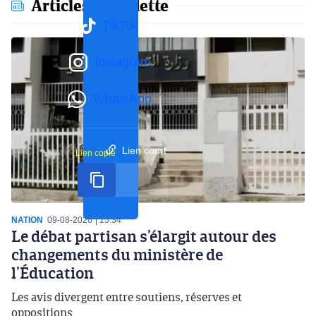
Articles en vedette
TikTok
Instagram
WhatsApp
Lien court
Lien copié
NATION
09-08-2026
15:34
Le débat partisan s’élargit autour des
changements du ministère de
l’Éducation
Les avis divergent entre soutiens, réserves et
oppositions