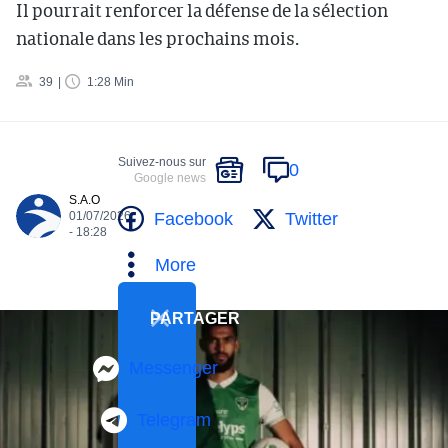
Il pourrait renforcer la défense de la sélection
nationale dans les prochains mois.
39
1:28 Min
Suivez-nous sur
0
Google news
S.A.O
Facebook
Twitter
01/07/2026
- 18:28
More
PARTAGER
Messenger
Telegram