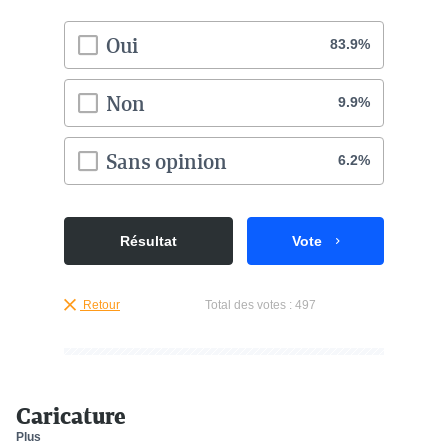
Oui
83.9%
Non
9.9%
Sans opinion
6.2%
Résultat
Vote
Retour
Total des votes :
497
Caricature
Plus