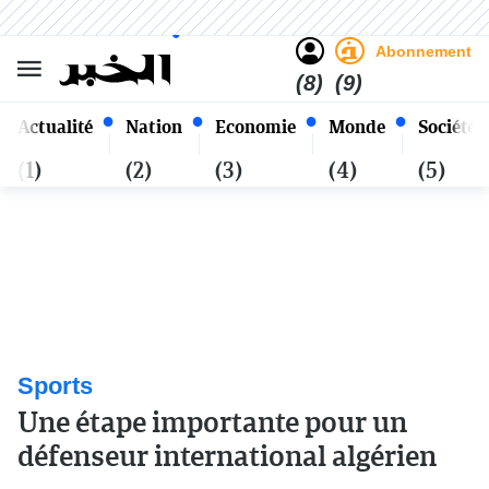
Sombre
Clair
Français
Dimanche 25 Safar 1448 - 09
Alger
Août 2026
Abonnement
(8)
(9)
Actualité
Nation
Economie
Monde
Société
(1)
(2)
(3)
(4)
(5)
Sports
Une étape importante pour un
défenseur international algérien