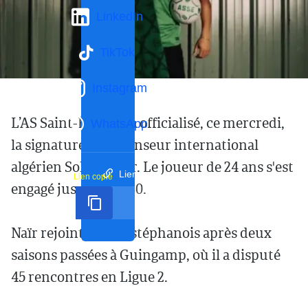
LinkedIn
TikTok
Instagram
L’AS Saint-Étienne a officialisé, ce mercredi,
WhatsApp
la signature du défenseur international
algérien Sohaib Naïr. Le joueur de 24 ans s'est
Lien court
Lien copié
engagé jusqu'en 2030.
Naïr rejoint le club stéphanois après deux
saisons passées à Guingamp, où il a disputé
45 rencontres en Ligue 2.