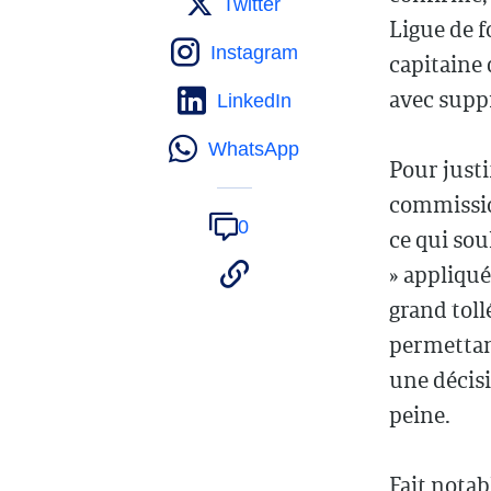
Twitter
Ligue de f
Instagram
capitaine 
avec supp
LinkedIn
WhatsApp
Pour justi
commission
0
ce qui sou
» appliqué
grand toll
permettant
une décisi
peine.
Fait notab