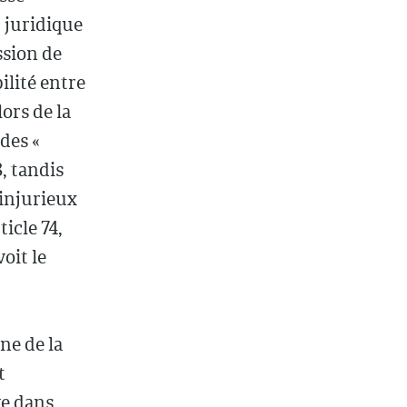
» juridique
ssion de
ilité entre
ors de la
des «
8, tandis
 injurieux
ticle 74,
oit le
ne de la
t
ve dans