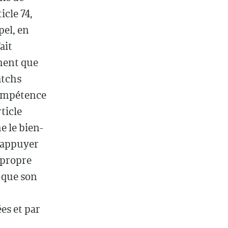
icle 74,
pel, en
ait
ement que
atchs
compétence
ticle
e le bien-
s'appuyer
 propre
e que son
ées et par