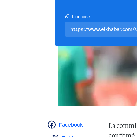
Lien court
La commiss
Facebook
confirmé, 