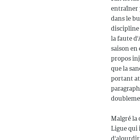
entraîner 
dans le bu
discipline
la faute d
saison en 
propos inju
que la san
portant att
paragraphe
doublement
Malgré la 
Ligue qui 
d'alourdir