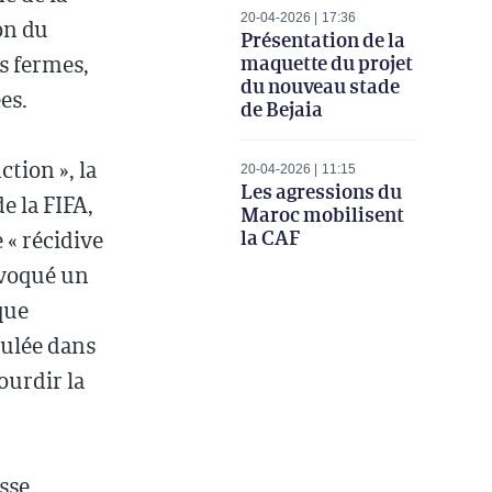
20-04-2026
17:36
on du
Présentation de la
maquette du projet
s fermes,
du nouveau stade
es.
de Bejaia
ction », la
20-04-2026
11:15
Les agressions du
e la FIFA,
Maroc mobilisent
la CAF
 « récidive
ovoqué un
que
oulée dans
ourdir la
isse