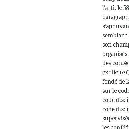
l'article 5
paragraphe
s'appuyant
semblant d
son champ
organisés 
des conféd
explicite (
fondé de l
sur le cod
code disci
code disci
supervisées
les conféd