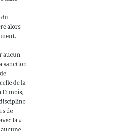
 du
re alors
ement.
ur aucun
a sanction
 de
elle de la
 13 mois,
discipline
rs de
avec la «
ns aucune