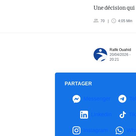
Une décision qui
70
4:05 Min
Rafik Ouahid
20/04/2026 -
20:21
PARTAGER
Messenger
Te
LinkedIn
Ti
Instagram
Wh