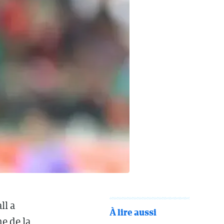
ll a
À lire aussi
e de la