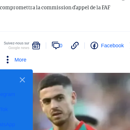
 compromettra la commission d’appel de la FAF
Suivez-nous sur
0
Facebook
Google news
More
legram
kTok
atsApp