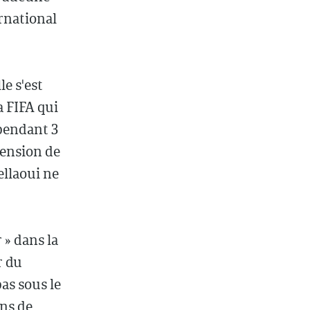
ernational
e s'est
a FIFA qui
 pendant 3
pension de
ellaoui ne
 » dans la
r du
as sous le
ons de