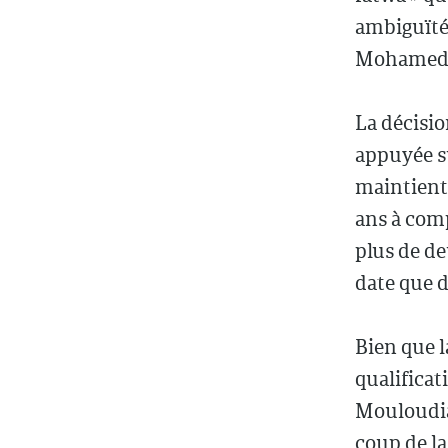
ambiguïté 
Mohamed 
La décisio
appuyée su
maintient 
ans à com
plus de de
date que d
Bien que l
qualificat
Mouloudia,
coup de la