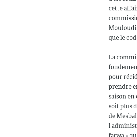
cette affa
commissio
Mouloudia
que le co
La commiss
fondement 
pour récid
prendre en
saison en 
soit plus 
de Mesbah,
l'administ
fatwa » qu