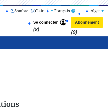
Sombre
Clair
Français
Alger
Se connecter
Abonnement
(8)
(9)
ations