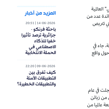
 العالمية
المزيد من أخبار
فائدة عدد من
تي تتربص
20:51
14-06-2026
باحثة فرنكو -
جزائرية ترصد تأثيرا
خفيا للذكاء
، جاء في
الاصطناعي في
الحملة الانتخابية
حول واقع
22:20
09-06-2026
كيف تفرق بين
التطبيقات الآمنة
والتطبيقات الخطيرة؟
جلت في عام
دمين من زبائن
ة عالميا من