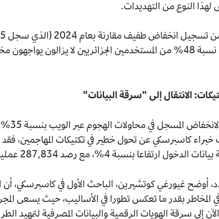
هذا النوع من التهديدات.
حادث)، إلا أن نسبة 48% من المستخدمين الجزائريين لا يزالون يواجهون 
تيكات: الانتقال إلى "سرقة البيانات"
وعلى عكس الانخفا
كشف خبراء كاسبرسكي عن تحول خطير في تكتيكات المهاجمين، فق
خول ارتفاعا بنسبة 4%، مع رصد 287,834 عملية اكتشاف.
د، أوضح غيورغي كوتشيرين، الباحث الأول في كاسبرسكي، أن الأ
في المخاطر بقدر ما تعكس تطورا في الأساليب، حيث يسعى المج
لآن إلى سرقة الهويات الرقمية والبيانات المصرفية لتمهيد الط