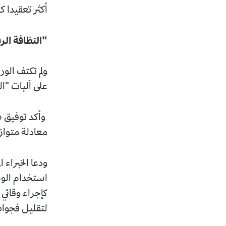
أكثر تعقيدا ك
"النظافة الر
ولم تكتف الور
على آليات "ال
وأكد توفيق صي
معادلة متواز
ودعا الخبراء 
كإجراء وقائي
لتقليل فجوات