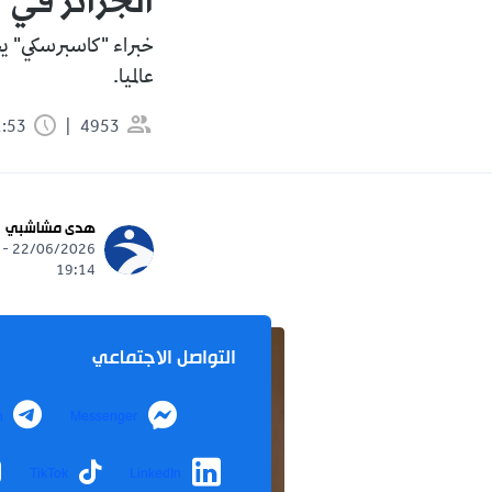
الجزائر في "خط النار
خبراء "كاسبرسكي" يحذ
عالميا.
4953
1:53 دقيقة
هدى مشاشبي
22/06/2026 -
19:14
التواصل الاجتماعي
m
Messenger
TikTok
LinkedIn