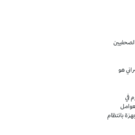
 الصحفيين
راني هو
م في
متعددة العوامل
هزة بانتظام