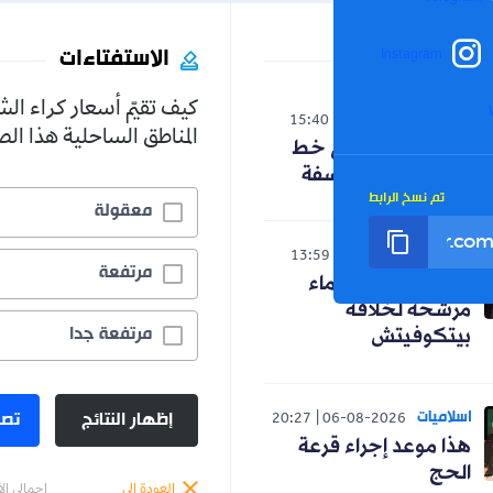
الاستفتاءات
Instagram
كيف تقيّم أسعار كراء ال
الوطن
15:40
06-08-2026
المناطق الساحلية هذا ا
حنون تدخل على خط
الجدل حول الفلسفة
تم نسخ الرابط
معقولة
رياضة
13:59
06-08-2026
مرتفعة
رسميا.. ثلاثة أسماء
مرشحة لخلافة
مرتفعة جدا
بيتكوفيتش
اسلاميات
إظهار النتائج
تصو
20:27
06-08-2026
هذا موعد إجراء قرعة
الحج
العودة إلى
إجمالي ال