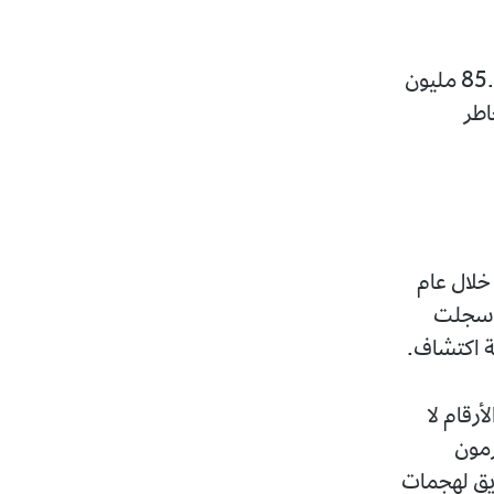
وعلى الرغم من تسجيل انخفاض طفيف مقارنة بعام 2024 (الذي سجل 85.5 مليون
مخاطر
ض المسجل في محاولات الهجوم عبر الويب بنسبة 35% خلال عام
د سجلت
رقام لا
رمون
ريق لهجمات