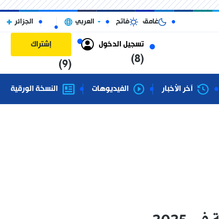
غامق
فاتح
العربي
الجزائر
تسجيل الدخول
إشتراك
(8)
(9)
آخر الأخبار
الفيديوهات
النسخة الورقية