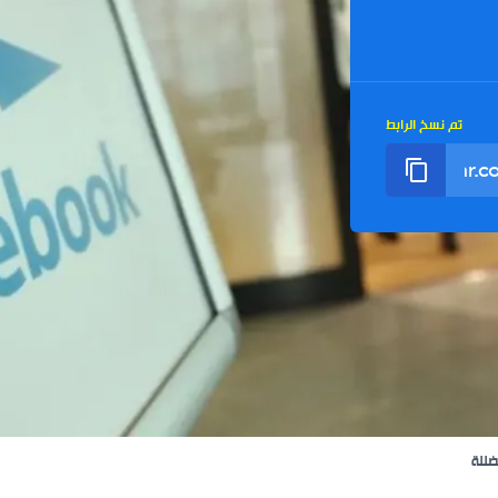
تم نسخ الرابط
ضللة