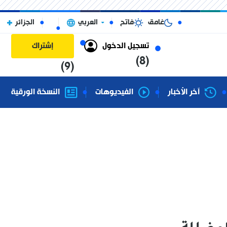
غامق
فاتح
العربي
الجزائر
تسجيل الدخول
إشتراك
(8)
(9)
آخر الأخبار
الفيديوهات
النسخة الورقية