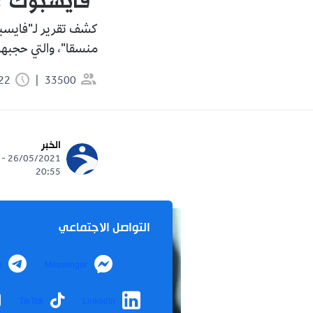
"فايسبوك": 
منسقا"، والتي حجبها "فايس
33500
0:22 دقيقة
الخبر
26/05/2021 -
20:55
التواصل الاجتماعي
m
Messenger
TikTok
LinkedIn