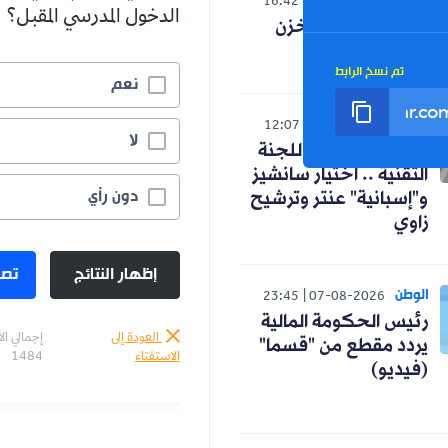
العالم
16:42
07-08-2026
الدخول المدرسي المقبل؟
صدمة لنظام المخزن
التوسعي
تم نسخ الرابط
نعم
رياضة
12:07
07-08-2026
لا
كواليس اجتماع اللجنة
التقنية .. اختيار سانشيز
دون رأي
و"إسبانية" عنتر وترشيح
زاوي
إظهار النتائج
تصو
الوطن
23:45
07-08-2026
رئيس الحكومة المالية
العودة إلى
إجمالي ال
يردد مقطع من "قسما"
الاستفتاء
1484
(فيديو)