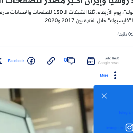
روسيا وإيران أكبر مصدر للصفحات ا
كشف تقرير لـ"فايسبوك"، يوم الأربعاء، ثلثا الشبكات الـ 150 
بوك" خلال الفترة بين 2017 و2020،.
تابعنا على
0
Facebook
Google news
More
Telegra
Instagram