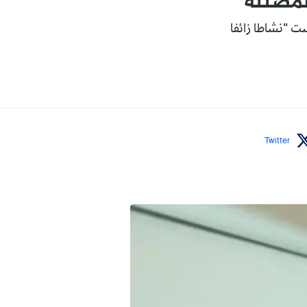
لمضللة
للصفحات والحسابات مارست "نشاطا زائفا
Twitter