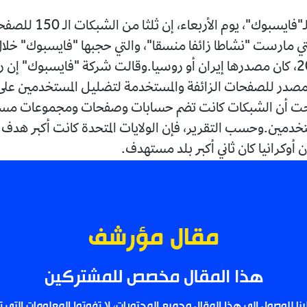
كشف تقرير لـ"فايسبوك"، يوم الأربعاء، إن ثلثا من
تي مارست "نشاطا زائفا منسقا"، والتي حجبها "فايسبوك" خلال 
2017 و2020، كان مصدرها إيران أو روسيا.وقالت شركة "فايسبوك" إن 
 مصدر للصفحات الزائفة والمستخدمة لتضليل المستخدمين على
حت أن الشبكات كانت تضم حسابات وصفحات ومجموعات مس
خدمين.وحسب التقرير، فإن الولايات المتحدة كانت أكبر هدف
أوكرانيا كان ثاني أكبر بلد مستهدف.
مقال مؤرشف
هذا المقال مخصص للمشتركين
لينا للوصول إلى هذا المقال وجميع المحتويات، لا تفوتوا المعلومات التي