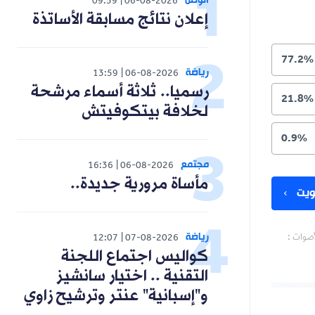
الوطن
09:59
06-08-2026
إعلان نتائج مسابقة الأساتذة
77.2%
رياضة
13:59
06-08-2026
رسميا.. ثلاثة أسماء مرشحة
21.8%
لخلافة بيتكوفيتش
0.9%
مجتمع
16:36
06-08-2026
مأساة مرورية جديدة..
يت
رياضة
أصوات :
12:07
07-08-2026
كواليس اجتماع اللجنة
التقنية .. اختيار سانشيز
و"إسبانية" عنتر وترشيح زاوي