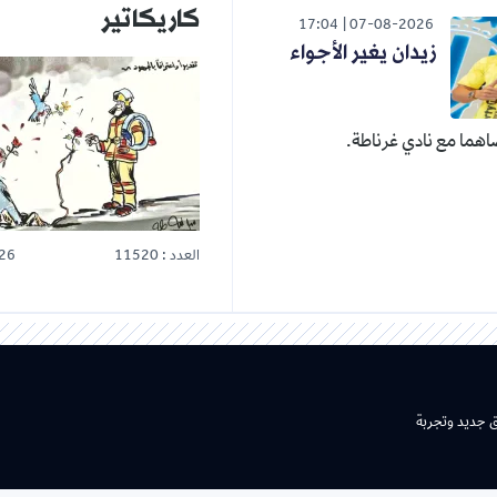
كاريكاتير
17:04
07-08-2026
زيدان يغير الأجواء
هما مع نادي غرناطة.
العدد : 11520
26
ق جديد وتجربة