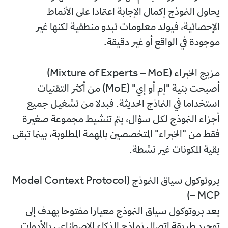
يحاول النموذج إكمال الإجابة اعتمادا على الأنماط
الإحصائية، فيولد معلومات تبدو منطقية لكنها غير
موجودة في الواقع أو غير دقيقة.
مزيج الخبراء (Mixture of Experts – MoE)
أصبحت بنية "إم أو إي" (MoE) من أكثر التقنيات
استخداما في النماذج الحديثة. فبدلا من تشغيل جميع
أجزاء النموذج لكل سؤال، يتم تنشيط مجموعة صغيرة
فقط من "الخبراء" المتخصصين بالمهمة المطلوبة، بينما تبقى
بقية المكونات غير نشطة.
بروتوكول سياق النموذج (Model Context Protocol
– MCP)
يعد بروتوكول سياق النموذج معيارا مفتوحا يهدف إلى
توحيد طريقة اتصال نماذج الذكاء الاصطناعي بالأدوات