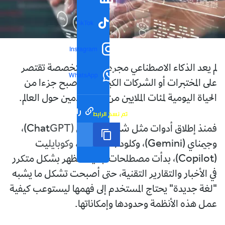
TikTok
Instagram
لم يعد الذكاء الاصطناعي مجرد تقنية متخصصة تقتصر
WhatsApp
على المختبرات أو الشركات الكبرى، بل أصبح جزءا من
الحياة اليومية لمئات الملايين من المستخدمين حول العالم.
رابط مختصر
تم نسخ الرابط
فمنذ إطلاق أدوات مثل شات جي بي تي (ChatGPT)،
وجيمناي (Gemini)، وكلود (Claude)، وكوبايليت
(Copilot)، بدأت مصطلحات جديدة تظهر بشكل متكرر
في الأخبار والتقارير التقنية، حتى أصبحت تشكل ما يشبه
"لغة جديدة" يحتاج المستخدم إلى فهمها ليستوعب كيفية
عمل هذه الأنظمة وحدودها وإمكاناتها.