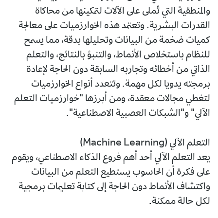
والمنطقية التي تُملى على الآلات لتمكينها من محاكاة
القدرات البشرية. وتعتمد هذه الخوارزميات على معالجة
كميات ضخمة من البيانات وتحليلها بدقة، مما يسمح
للنظام باستخلاص الأنماط، والتنبؤ بالنتائج، والتعلم
الذاتي من أخطائه وتجاربه السابقة دون الحاجة لإعادة
برمجته يدويا لكل مهمة. وتتعدد أنواع الخوارزميات
لتغطي مجالات معقدة، ومن أبرزها "خوارزميات التعلم
الآلي" و"الشبكات العصبية الاصطناعية".
التعلم الآلي (Machine Learning)
يعد التعلم الآلي أحد أهم فروع الذكاء الاصطناعي، ويقوم
على فكرة أن الحاسوب يستطيع التعلم من البيانات
واكتشاف الأنماط دون الحاجة إلى كتابة تعليمات برمجية
لكل حالة ممكنة.