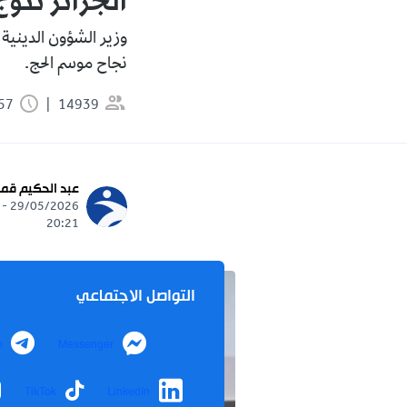
الجزائر تتو
وزير الشؤون الدينية 
نجاح موسم الحج.
14939
0:57 دقيقة
عبد الحكيم قما
29/05/2026 -
20:21
التواصل الاجتماعي
m
Messenger
TikTok
LinkedIn