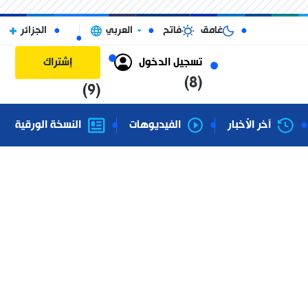
غامق
فاتح
العربي
الجزائر
تسجيل الدخول
إشتراك
(8)
(9)
آخر الأخبار
الفيديوهات
النسخة الورقية