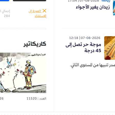
رياضة
17:04
07-08-2026
زيدان يغير الأجواء
العودة إلى
إجمالي ا
الاستفتاء
284
12:18
07-08-2026
كاريكاتير
موجة حر تصل إلى
45 درجة
صدر تنبيها من المستوى الثاني.
العدد : 11520
26