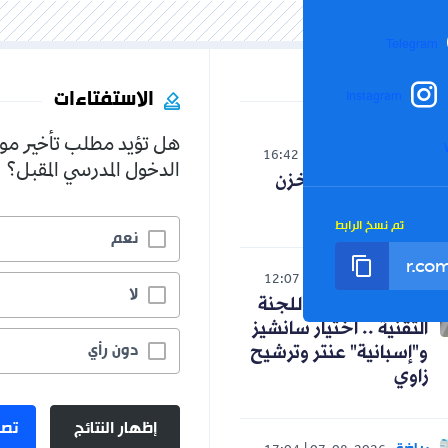
Telegram
الاستفتاءات
Instagram
هل تؤيد مطلب تأخير مو
العالم
16:42
07-08-2026
الدخول المدرسي المقبل؟
صدمة لنظام المخزن
التوسعي
تم نسخ الرابط
نعم
رياضة
12:07
07-08-2026
لا
كواليس اجتماع اللجنة
التقنية .. اختيار سانشيز
دون رأي
و"إسبانية" عنتر وترشيح
زاوي
إظهار النتائج
تصو