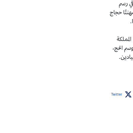
في رسم
هنئًا حجاج
.
المملكة
سم الحج،
يادين.
Twitter