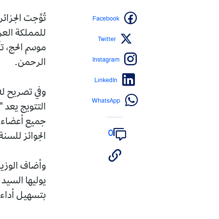
Facebook
تُوِّجت الجزائر
للمملكة العر
Twitter
موسم الحج، تأ
Instagram
الرحمن.
LinkedIn
وفي تصريح له
WhatsApp
التتويج يعد 
جميع أعضاء 
0
الجوائز للسنة 
وأضاف الوزير 
يوليها السيد 
بتسهيل أداء 