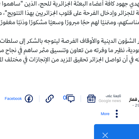
هدي جهود كافة أعضاء البعثة الجزائرية للحج، الذين "ساهموا 
لجزائر وإدخال الفرحة على قلوب الجزائريين بهذا التتويج"، م
مناسكهم، ومتمنيًا لهم حجًا مبرورًا وسعيًا مشكورًا وذنبًا مغفورًا
ر الشؤون الدينية والأوقاف الفرصة ليتوجه بالشكر إلى سلطات 
ودية، نظير ما وفرته من تعاون وتنسيق مثمر ساهم في نجاح مو
ه في أن تواصل الجزائر تحقيق المزيد من الإنجازات في مختلف الم
تابعنا على
0
Facebook
 قماز
Google news
29/05/2026 -
More