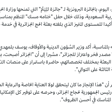
، اليوم، بالجائزة البرونزية لـ "جائزة لبَّيْتُمْ" التي تمنحها وزارة ا
بية السعودية، وذلك خلال حفل "ختامه مسك" المنظم بمناسبة
كيدا للمستوى المتميز الذي بلغته بعثة الحج الجزائرية في خدم
 بالمناسبة، أكد وزير الشؤون الدينية والأوقاف، يوسف بلمهدي،
" مصدر فخر واعتزاز للجزائر"، مشيرا إلى أن "الجزائر أصبحت،
البعثة بمختلف تخصصاتهم، حاضرة باستمرار على منصات الت
الثالثة على التوالي".
أن "هذا الإنجاز ما كان ليتحقق لولا العناية الخاصة والرعاية الد
رئيس الجمهورية لحجاج الجزائر، وحرصه على توفير كل الإمكانيا
المناسك في أحسن الظروف".