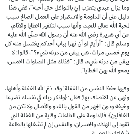
وما يزال عبدي يتقرّب إليّ بالنوافل حتى أحبه”، ففي هذا
دليل على أن المداومة والاستمرار على العمل الصالح سبب
لمحبة الله تعالى للعبد، وأنها سبب لتكفير الخطايا والآثام،
عن أبي هريرة رضي الله عنه أن رسول الله صلّى الله عليه
وسلم قال: “أرأيتم لو أن نهرا بباب أحدكم يغتسل منه كل
يوم خمس مرات، هل يبقى من درنه شيء؟”، قالوا: لا
يبقى من درنه شيء، قال: “فذلك مثل الصلوات الخمس،
يمحو الله بهن الخطايا”.
وفيها حفظ النفس من الغفلة؛ وقد ذمّ الله الغفلة وأهلها،
ونهى عن الاتصاف بها؛ فقال: {واذكر ربك في نفسك تضرعا
وخيفة ودون الجهر من القول بالغدو والآصال ولا تكن من
الغافلين}، فالمداومة على الطاعات وقاية من الغفلة التي
تقود إلى الهلاك والخسران، والنفس إن لم تشغلها بالطاعة