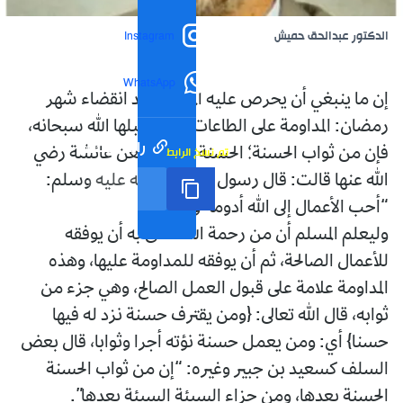
الدكتور عبدالحق حميش
Instagram
WhatsApp
إن ما ينبغي أن يحرص عليه المسلم بعد انقضاء شهر
رمضان: المداومة على الطاعات حتى يتقبلها الله سبحانه،
رابط مختصر
تم نسخ الرابط
فإن من ثواب الحسنة؛ الحسنة بعدها، فعن عائشة رضي
الله عنها قالت: قال رسول الله صلّى الله عليه وسلم:
“أحب الأعمال إلى الله أدومه وإن قلّ”.
وليعلم المسلم أن من رحمة الله تعالى به أن يوفقه
للأعمال الصالحة، ثم أن يوفقه للمداومة عليها، وهذه
المداومة علامة على قبول العمل الصالح، وهي جزء من
ثوابه، قال الله تعالى: {ومن يقترف حسنة نزد له فيها
حسنا} أي: ومن يعمل حسنة نؤته أجرا وثوابا، قال بعض
السلف كسعيد بن جبير وغيره: “إن من ثواب الحسنة
الحسنة بعدها، ومن جزاء السيئة السيئة بعدها”.