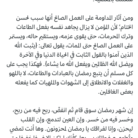
شغلتك بالمعصية.
ومن آثار المداومة على العمل الصالح أنها سبب لحسن
الختام؛ لأن المؤمن لا يزال يجاهد نفسه بفعل الطاعات
وترك المحرمات، حتى يقوى عزمه، ويستقيم حاله، ويستمر
على العمل الصالح حتى الممات، يقول تعالى: {يثبت الله
الذين آمنوا بالقول الثابت في الحياة الدنيا وفي الآخرة
ويضل الله الظالمين ويفعل الله ما يشاء}. فهكذا يجب على
كل مسلم أن يتبع رمضان بالعبادات والطاعات، لا باللهو
والغفلات والانطلاق إلى الشهوات والملهيات كما يفعله
بعض الغافلين.
إن شهر رمضان سوق قام ثم انفضّ، ربح فيه من ربح،
وخسر فيه من خسر. وإن العين لتدمع، وإن القلب
ليحزن، وإنا لفراقك يا رمضان لمحزونون. وها أنت تمضي