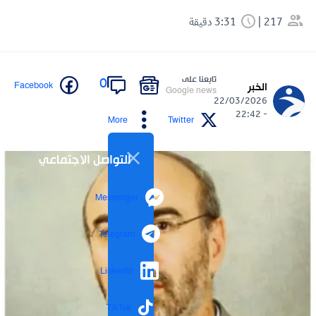
217
3:31 دقيقة
تابعنا على
0
Facebook
الخبر
Google news
22/03/2026
- 22:42
More
Twitter
التواصل الاجتماعي
Messenger
Telegram
LinkedIn
TikTok