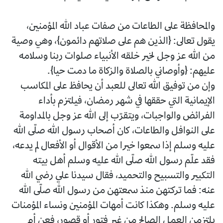
والمحافظة على الطاعات من صفات عباد الله المؤمنين،
يقول تعالى: {الذين هم على صلاتهم دائمون}، وهي وصية
من الله عز وجل لخير خلقه الأنبياء صلوات ربنا وسلامه
عليهم: {وأوصاني بالصلاة والزكاة ما دمت حيا}.
وإن من توفيق الله تعالى للعبد أن يحافظ على المكاسب
الإيمانية التي حققها في شهر رمضان، فيلتزم بأداء
الفرائض والواجبات، ويتقرّب إلى الله عز وجل بالمداومة
على النوافل والطاعات، كان أصحاب رسول الله صلّى الله
عليه وسلم إذا سمعوا خيرا من الأقوال أو الأفعال لم يدعه،
فقد علّم رسول الله صلّى الله عليه وسلم أهل بيته
التكبير والتسبيح والتحميد، فقال سيدنا علي رضي الله
عنه: فما تركتهن منذ سمعتهن من رسول الله صلّى الله
عليه وسلم. وهكذا كانت أمهات المؤمنين ونساء المؤمنات
يلتزمن العمل الصالح من غير فتور أو قصور، فعن أم