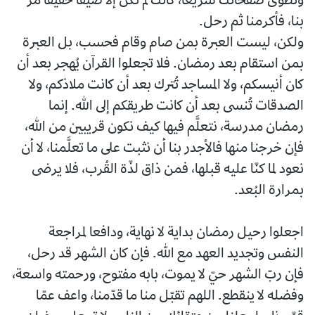
وتُطوى صفحاتك سريعا، كأنك لم تكن إلا ضيفا خفيفا مرّ
بنا، فأكرمنا ثم رحل.
ولكن، ليست العبرة بمن صام وقام فحسب، بل العبرة
بمن استقام بعد رمضان. فلا تجعلوا القرآن يُهجر بعد أن
كان أنيسكم، ولا المساجد تُترك بعد أن كانت ملاذكم، ولا
الصدقات تُنسى بعد أن كانت طريقكم إلى الله. إنما
رمضان مدرسة، نتعلَّم فيها كيف نكون قريبين من الله،
فإن خرجنا منها فالأجدر بنا أن نثبت على ما تعلَّمنا، لا أن
نعود لما كنّا عليه قبلها، فمن ذاق لذّة القُرب، فلا يرضى
بمرارة البُعد.
اجعلوا رحيل رمضان بداية لا نهاية، ودافعا لمراجعة
النفس وتجديد العهد مع الله. فإن كان الشهر قد رحل،
فإن ربّ الشهر حيّ لا يموت، بابه مفتوح، ورحمته واسعة،
وفضله لا ينقطع. اللهم تقبّل منا ما قدّمنا، واعف عمّا