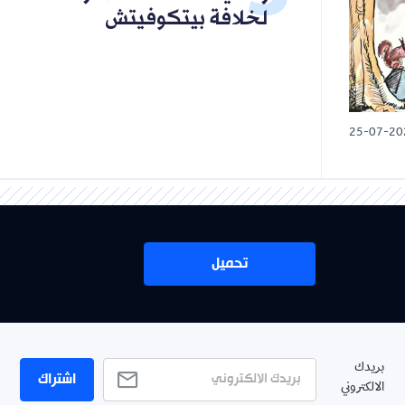
لخلافة بيتكوفيتش
25-07-20
تحميل
بريدك
اشتراك
الالكتروني