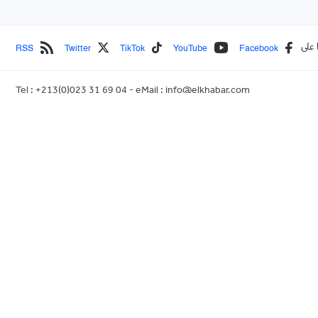
RSS
Twitter
TikTok
YouTube
Facebook
 على
Tel : +213(0)023 31 69 04 - eMail :
info@elkhabar.com