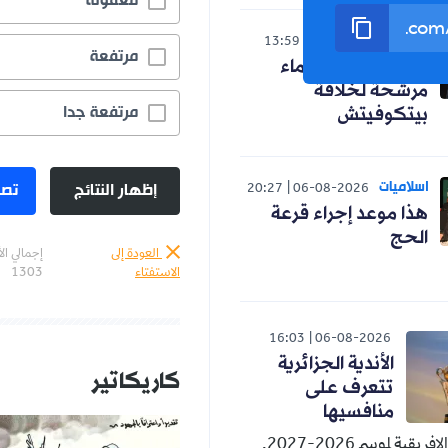
معقولة
رياضة
13:59
06-08-2026
مرتفعة
رسميا.. ثلاثة أسماء
مرشحة لخلافة
مرتفعة جدا
بيتكوفيتش
اسلاميات
إظهار النتائج
تصو
20:27
06-08-2026
هذا موعد إجراء قرعة
الحج
العودة إلى
إجمالي ال
الاستفتاء
1303
16:03
06-08-2026
الأندية الجزائرية
كاريكاتير
تتعرف على
منافسيها
قية لموسم 2026-2027.