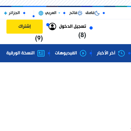
غامق
فاتح
العربي
الجزائر
تسجيل الدخول
إشتراك
(8)
(9)
آخر الأخبار
الفيديوهات
النسخة الورقية