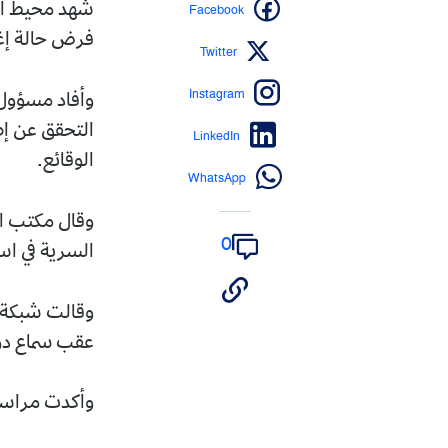
Facebook
شهد محيط الب
فرض حالة إغل
Twitter
Instagram
وأفاد مسؤول 
التحقق عن إط
LinkedIn
الوقائع.
WhatsApp
وقال مكتب الت
0
السرية في است
وقالت شبكة"إ
عقب سماع دوي
وأكدت مراسلة