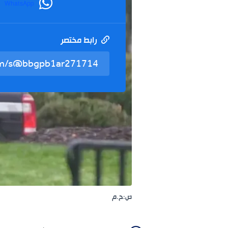
WhatsApp
رابط مختصر
ص:ح.م