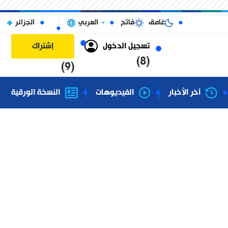
غامق
فاتح
العربي
الجزائر
تسجيل الدخول
إشتراك
(8)
(9)
آخر الأخبار
الفيديوهات
النسخة الورقية