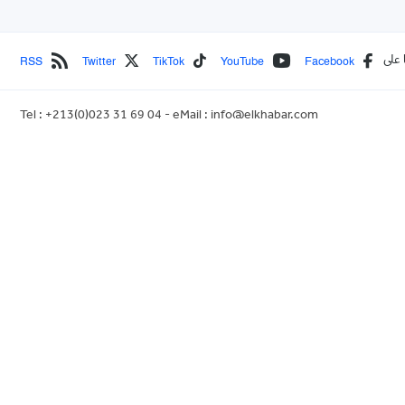
RSS
Twitter
TikTok
YouTube
Facebook
 على
Tel : +213(0)023 31 69 04 - eMail :
info@elkhabar.com