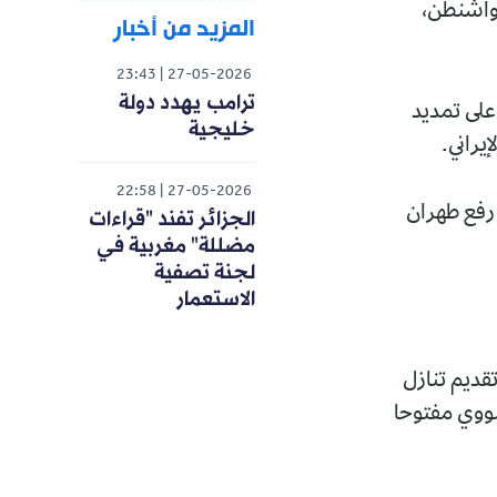
وواشنطن،
المزيد من أخبار
23:43
27-05-2026
ترامب يهدد دولة
على تمديد
خليجية
22:58
27-05-2026
 رفع طهران
الجزائر تفند "قراءات
مضللة" مغربية في
لجنة تصفية
الاستعمار
قديم تنازل
نووي مفتوحا