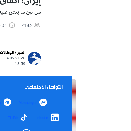
إيران: اتفاق
من بين ما ينص عليه، تمد
2183
0:31 دقيقة
الخبر / الوكالات
28/05/2026 -
18:39
التواصل الاجتماعي
m
Messenger
TikTok
LinkedIn