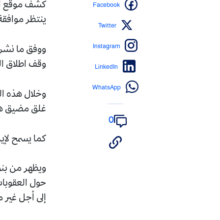
Facebook
كشف موقع أكس
ينتظر موافقة
Twitter
Instagram
ووفق ما نشره
وقف اطلاق النار 60 يوما، ما يسمح بمواصلة المفاوضات حول الملف
LinkedIn
WhatsApp
وخلال هذه ال
غلق مضيق ه
0
كما يسمح لإير
ويظهر من بنو
حول العقوبات
إلى أجل غير 