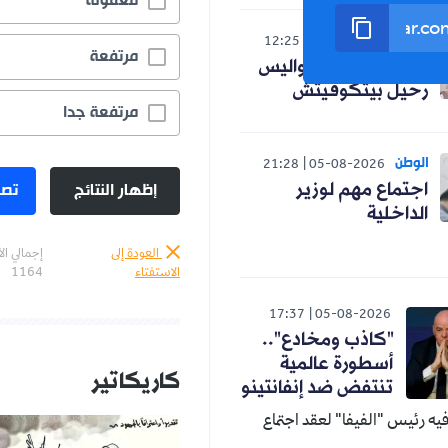
معقولة
رياضة
12:25
05-08-2026
مرتفعة
صادي يكشف كواليس
رحيل بيتكوفيتش
مرتفعة جدا
الوطن
21:28
05-08-2026
إظهار النتائج
تصو
اجتماع مهم لوزير
الداخلية
العودة إلى
إجمالي ال
الاستفتاء
1164
17:37
05-08-2026
"كاذب ومخادع"..
أسطورة عالمية
كاريكاتير
تنتفض ضد إنفانتينو
ه رئيس "الفيفا" لعقد اجتماع