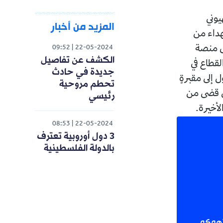
 القصف الصهيوني
المزيد من أخبار
هداء من
-على منصة
09:52
22-05-2024
الكشف عن تفاصيل
 القطاع في
جديدة في حادث
 إلى مقبرةٍ
تحطم مروحية
من قضى من
رئيسي
08:53
22-05-2024
3 دول أوروبية تعترف
بالدولة الفلسطينية
 تهمكم.