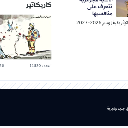
كاريكاتير
تتعرف على
منافسيها
قية لموسم 2026-2027.
العدد : 11520
26
ق جديد وتجربة