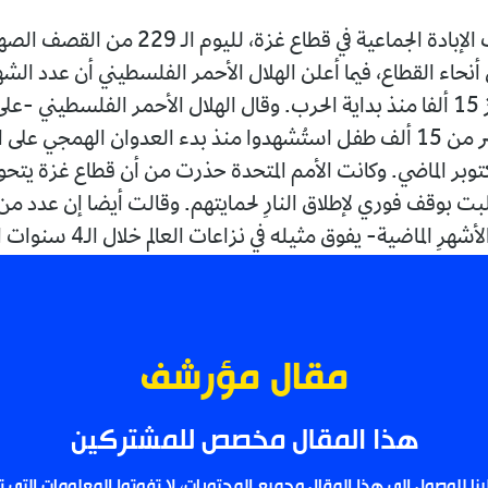
تتواصل حرب الإبادة الجماعية في قطاع غزة، لليوم الـ 229 من
أنحاء القطاع، فيما أعلن الهلال الأحمر الفلسطيني أن عدد الش
الأطفال تجاوز 15 ألفا منذ بداية الحرب. وقال الهلال الأحمر الفلسطيني 
إكس- إن أكثر من 15 ألف طفل استُشهدوا منذ بدء العدوان الهمجي على
وبر الماضي. وكانت الأمم المتحدة حذرت من أن قطاع غزة يتحول
لبت بوقف فوري لإطلاق النارِ لحمايتهم. وقالت أيضا إن عدد 
ِ الماضية- يفوق مثيله في نزاعات العالم خلال الـ4 سنوات الأخيرة.
مقال مؤرشف
هذا المقال مخصص للمشتركين
لينا للوصول إلى هذا المقال وجميع المحتويات، لا تفوتوا المعلومات التي