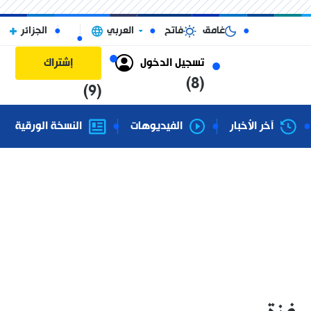
غامق
فاتح
العربي
الجزائر
تسجيل الدخول
إشتراك
(8)
(9)
آخر الأخبار
الفيديوهات
النسخة الورقية