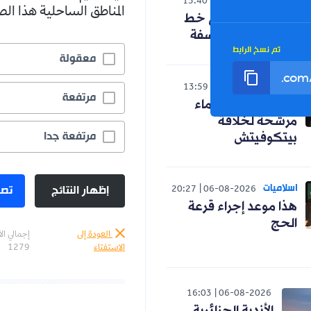
الوطن
15:40
06-08-2026
المناطق الساحلية هذا ا
حنون تدخل على خط
الجدل حول الفلسفة
تم نسخ الرابط
معقولة
رياضة
13:59
06-08-2026
مرتفعة
رسميا.. ثلاثة أسماء
مرشحة لخلافة
مرتفعة جدا
بيتكوفيتش
اسلاميات
إظهار النتائج
تصو
20:27
06-08-2026
هذا موعد إجراء قرعة
الحج
العودة إلى
إجمالي ال
الاستفتاء
1279
16:03
06-08-2026
الأندية الجزائرية