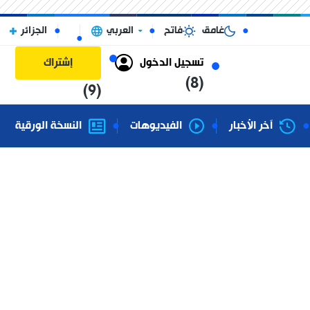
غامق
فاتح
العربي
الجزائر
تسجيل الدخول
إشتراك
(8)
(9)
آخر الأخبار
الفيديوهات
النسخة الورقية