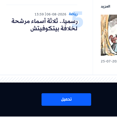
المزيد
رياضة
13:59
06-08-2026
رسميا.. ثلاثة أسماء مرشحة
لخلافة بيتكوفيتش
25-07-20
تحميل