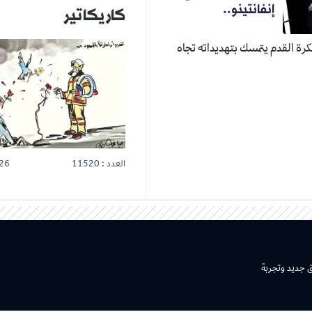
إنفانتينو..
كاريكاتير
 لكرة القدم يتمسك بتهديداته تجاه
العدد : 11520
26
ق جديد وتجربة