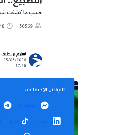
التطبيع.. ا
حسب ما كشفت شبكة 
30569
0:48 دقيقة
إسلام بن خليف
25/05/2026 -
17:26
التواصل الاجتماعي
m
Messenger
TikTok
LinkedIn