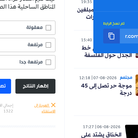
الوطن
19:35
06-08-2026
المناطق الساحلية هذا ا
تحفيزات مالية للمبلغين
عن جرائم المخدرات
تم نسخ الرابط
معقولة
الوطن
15:40
06-08-2026
مرتفعة
حنون تدخل على خط
الجدل حول الفلسفة
مرتفعة جدا
مجتمع
12:18
07-08-2026
إظهار النتائج
تصو
موجة حر تصل إلى 45
درجة
العودة إلى
إجمالي ال
الاستفتاء
1322
17:27
06-08-2026
الخناق يشتد على