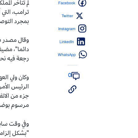
Facebook
لم تتأخر المم
ترامب، التي أ
Twitter
بمجرد التوصل
Instagram
وقال مصدر سع
LinkedIn
دائما"، مضيفا
WhatsApp
رجعة فيه نحو
0
وكان ولي الع
الرئيس الأمري
جزء من الاتفا
مرسوم بوضو
وفي وقت سابق
"بشكل إلزامي"