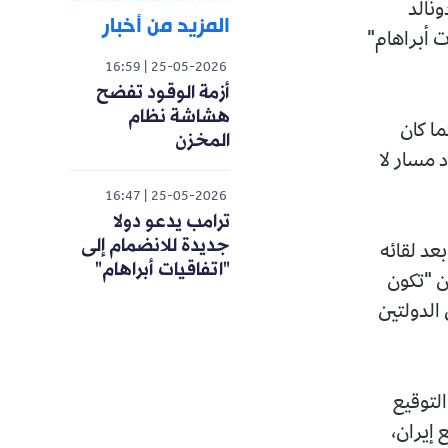
ونالد
المزيد من أخبار
ت أبراهام"
16:59
25-05-2026
أزمة الوقود تفضح
هشاشة نظام
ا كان
المخزن
د مسار لا
16:47
25-05-2026
ترامب يدعو دولا
جديدة للانضمام إلى
عد لقائه
"اتفاقيات أبراهام"
أن "تكون
 الدولتين
لتوقيع
 إيران،