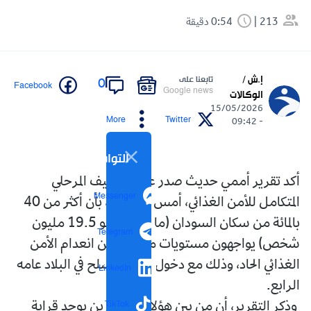
213
0:54 دقيقة
إ.ش /
تابعنا على
0
Facebook
Google news
الوكالات
15/05/2026
More
Twitter
- 09:42
التواصل الاجتماعي
أكد تقرير أممي حديث صدر عن التصنيف المرحلي
Messenger
المتكامل للأمن الغذائي، أمس الخميس، بأن أكثر من 40
بالمائة من سكان السودان (ما يعادل نحو 19.5 مليون
Telegram
شخص) يواجهون مستويات مرتفعة من انعدام الأمن
الغذائي الحاد، وذلك مع دخول النزاع المسلح في البلاد عامه
LinkedIn
الرابع.
TikTok
وذكر التقرير، أن من بين هؤلاء المتضررين يوجد قرابة