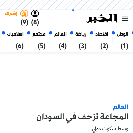
السبت 24 صفر 1448 الموافق ل 08
غامق
فاتح
العربي
أغسطس 2026
الجزائر
إشتراك
(9)
(8)
الوطن
اقتصاد
رياضة
العالم
مجتمع
اسلاميات
(6)
(5)
(4)
(3)
(2)
(1)
العالم
المجاعة تزحف في السودان
وسط سكوت دولي.