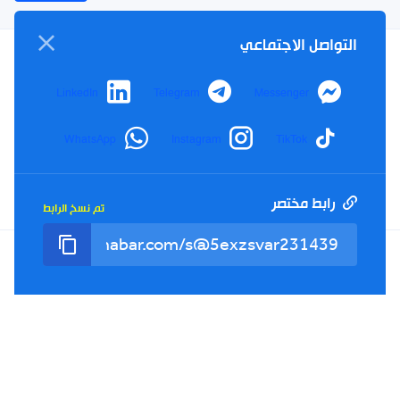
التواصل الاجتماعي
سياسة الخصوصية
LinkedIn
Telegram
Messenger
الأحكام والشروط
الإشهار
WhatsApp
Instagram
TikTok
اتصل بنا
من نحن
رابط مختصر
تم نسخ الرابط
Twitter
TikTok
YouTube
Facebook
RSS
Tel : +213(0)023 31 69 04 - eMail :
info@elkhabar.com
جميع الحقوق محفوظة ©
2026
الخبر - تصميم وتطوير
Kreo Agency