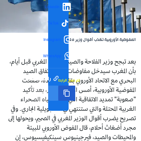
LinkedIn
TikTok
المفوضية الأوروبية تكذب أقوال وزير مغربي
Instagram
WhatsApp
بعد تبجح وزير الفلاحة والصيد البحري المغربي قبل أيام،
بأن المغرب سيدخل مفاوضات تجديد اتفاق الصيد
رابط مختصر
تم نسخ الرابط
البحري مع الاتحاد الأوروبي بقاعدة جديدة، صفعت
المفوضية الأوروبية، أمس الإثنين، الأخير، بعد تأكيد
"صعوبة" تمديد الاتفاقية التي تشمل مياه الصحراء
الغربية المحتلة والتي ستنتهي في 17 جويلية الجاري. وفي
تصريح يضرب أقوال الوزير المغربي في الصميم، ويحولها إلى
مجرد أضغاث أحلام، قال المفوض الأوروبي للبيئة
والمحيطات والصيد، فيرجينيوس سينكيفيسيوس، إن