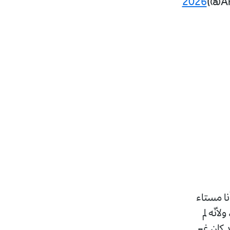
2026
(@Ar
نا مستاء
أنّه لم
 كان غير