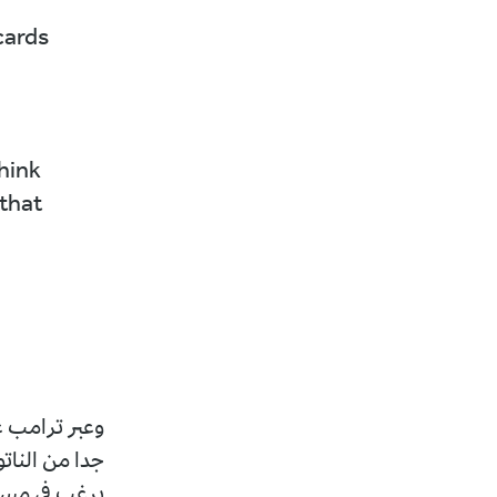
cards
think
 that
وعبر ترامب ع
جدا من الناتو
يرغب في مساعد