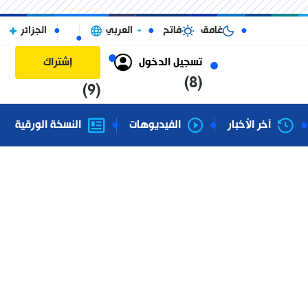
غامق
فاتح
العربي
الجزائر
تسجيل الدخول
إشتراك
(8)
(9)
آخر الأخبار
الفيديوهات
النسخة الورقية