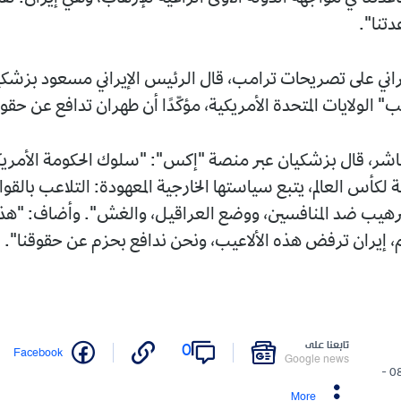
تنا".
يراني على تصريحات ترامب، قال الرئيس الإيراني مسعود بزشكيا
 الولايات المتحدة الأمريكية، مؤكّدًا أن طهران تدافع عن حقوق
باشر، قال بزشكيان عبر منصة "إكس": "سلوك الحكومة الأمريك
ة لكأس العالم، يتبع سياستها الخارجية المعهودة: التلاعب بالقوا
رهيب ضد المنافسين، ووضع العراقيل، والغش". وأضاف: "هذ
، إيران ترفض هذه الألاعيب، ونحن ندافع بحزم عن حقوقنا".
تابعنا على
0
Facebook
Google news
08/07/2026 -
More