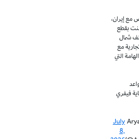
ض مع إيران،
يسنت بقطع
لف شمال
جارية مع
لهامة التي
واعد
اية فيفري
July
— Ar
8,