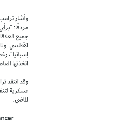
وأشار ترامب 
مردفًا: "برأ
جميع العلاقا
الأطلسي. وتا
إسبانيا"، رغم
اتخذتها العام
وقد انتقد تر
عسكرية لتنفي
الماضي.
ancer