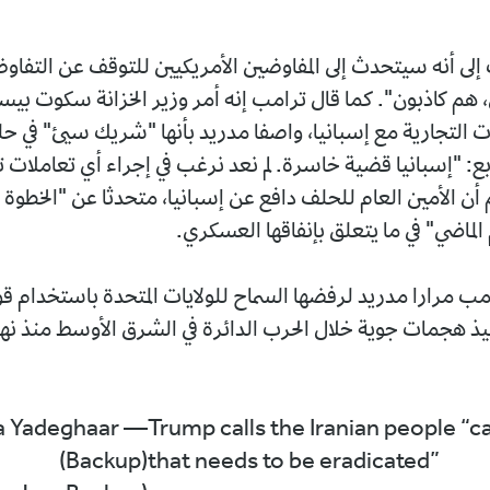
إلى أنه سيتحدث إلى المفاوضين الأمريكيين للتوقف عن التفاو
يي، هم كاذبون". كما قال ترامب إنه أمر وزير الخزانة سكوت ب
ت التجارية مع إسبانيا، واصفا مدريد بأنها "شريك سيئ" في ح
بع: "إسبانيا قضية خاسرة. لم نعد نرغب في إجراء أي تعاملات ت
 أن الأمين العام للحلف دافع عن إسبانيا، متحدثا عن "الخطوة ا
 الماضي" في ما يتعلق بإنفاقها العسكري.
امب مرارا مدريد لرفضها السماح للولايات المتحدة باستخدام ق
ذ هجمات جوية خلال الحرب الدائرة في الشرق الأوسط منذ نه
ya Yadeghaar
Trump calls the Iranian people “c
(Backup)
that needs to be eradicated”