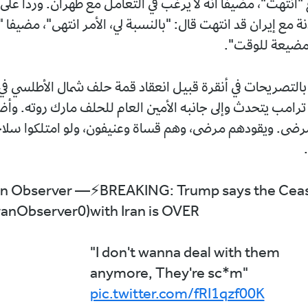
ع "انتهت"، مضيفا أنه لا يرغب في التعامل مع طهران. وردا عل
نة مع إيران قد انتهت قال: "بالنسبة لي، الأمر انتهى"، مضيفا 
مضيعة للوقت".
التصريحات ‌في أنقرة قبيل ‌انعقاد قمة حلف شمال الأطلسي ‌في
 ترامب يتحدث وإلى جانبه ‌الأمين العام للحلف مارك روته. وأ
مرضى. ويقودهم مرضى، وهم قساة وعنيفون، ولو امتلكوا سلاحًا 
Iran Observer
⚡️BREAKING: Trump says the Ceas
ranObserver0)
with Iran is OVER
"I don't wanna deal with them
anymore, They're sc*m"
pic.twitter.com/fRI1qzf00K