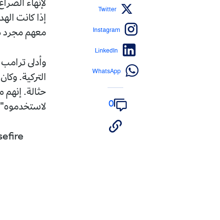
لإنهاء الصرا
Twitter
إذا كانت الهد
Instagram
معهم مجرد 
LinkedIn
وأدلى ترامب ب
WhatsApp
التركية. وكان
حثالة. إنهم 
0
لاستخدموه".
efire