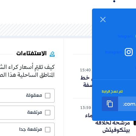
Telegram
الاستفتاءات
Instagram
كيف تقيّم أسعار كراء ال
الوطن
15:40
06-08-2026
المناطق الساحلية هذا ا
حنون تدخل على خط
الجدل حول الفلسفة
تم نسخ الرابط
معقولة
رياضة
13:59
06-08-2026
مرتفعة
رسميا.. ثلاثة أسماء
مرشحة لخلافة
مرتفعة جدا
بيتكوفيتش