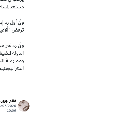
مستعد لمساعد
وفي أول رد إ
ترفض "ألاعيب"
وفي رد غير م
الدولة المضيف
وممارسة الت
استراتيجيتهم
فاتح نورين
10:06