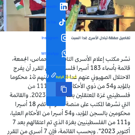
LinkedIn
TikTok
تفاصيل صفقة تبادل الأسرى غدا السبت
Instagram
WhatsApp
نشر مكتب إعلام الأسرى التابع لحركة حماس، الجمعة،
قائمة بأسماء 183 أسيرا فلسطينيا من المقرر أن يفرج
رابط مختصر
تم نسخ الرابط
الاحتلال الصهيوني عنهم غدا السبت، بينهم 18 محكوما
بالمؤبد و54 من ذوي الأحكام العالية، و111 من
فلسطينيي غزة المعتقلين بعد 7 أكتوبر 2023. والقائمة
التي نشرها المكتب على منصة تلغرام "تضم 18 أسيرا
محكومين بالسجن المؤبد، و54 أسيرا من الأحكام العليا،
و111 من الفلسطينيين بغزة الذي تم اعتقالهم بعد 7
أكتوبر 2023". وبحسب القائمة، فإن 7 أسرى من المقرر