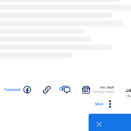
نا على
0
Twitter
Facebook
Google n
More