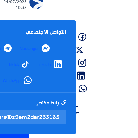
24/07/2025 -
10:38
التواصل الاجتماعي
Facebook
Telegram
Messenger
Twitter
الطوارئ.وفي وقت سابق، 
Instagram
nstagram
TikTok
LinkedIn
طراز أن-24 لم
LinkedIn
WhatsApp
WhatsApp
كانت في رحلتها من خابا
رابط مختصر
تم نسخ ال
0
إشا...