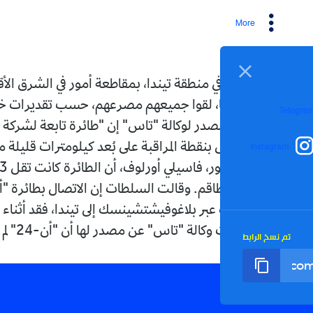
More
تحطمت طائرة ركاب "أن-24" في منطقة تيندا، بمقاطعة أمور في الشرق الأقصى
الروسي، وعلى متنها 49 شخصا، لقوا جميعهم مصرعهم، حسب تقديرات خدمات
قال مصدر لوكالة "تاس" إن "طائرة تابعة لشركة أنغارا من
I
 تتمكن من الاتصال بنقطة المراقبة على بُعد كيلومترات قليلة من مطار
تيندا".وأوضح حاكم مقاطعة أمور، فاسيلي أورلوف، أن الطائرة كانت تقل 43 راكبا،
بينهم 5 أطفال، و6 من أفراد الطاقم. وقالت السلطات إن الاتص
روفسك عبر بلاغوفيشتشينسك إلى تيندا، فقد أثناء قيامها
بمحاولة ثانية للهبوط، فيما نقلت وكالة "تاس" عن مصدر لها أن "أن-24" لم ترسل
رابط