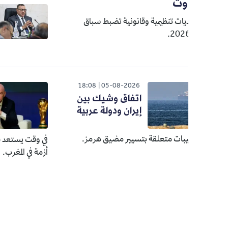
أوت
الوطن
26
اجتماع م
ات تنظيمية وقانونية تضبط سباق
الداخلية
026
18:08
05-08-2026
اتفاق وشيك بين
"كا
إيران ودولة عربية
أسط
تنت
بات متعلقة بتسيير مضيق هرمز.
في وقت يستعد فيه رئيس "الف
أزمة في المغرب.