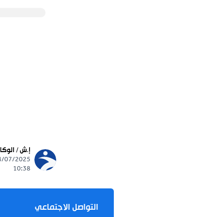
تابع
إ.ش / الوكالات
ews
24/07/2025 -
10:38
التواصل الاجتماعي