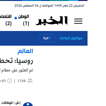
الخميس 22 صفر 1448 الموافق ل 06 أغسطس 2026
الوطن
اقتصاد
رياضة
(3)
(2)
(1)
مواضيع الساعة :
غزة
العالم
روسيا: تحطم طائرة رك
تم العثور على حطام الطائرة على بعد نحو 15 كم من 
1198
0:49 دقيقة
تابعنا 
إ.ش / الوكالات
 news