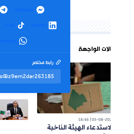
Telegram
Messenger
agram
TikTok
LinkedIn
WhatsApp
لات الواجهة
رابط مختصر
تم نسخ 
الوطن
26
هذه مطا
لرئيس ا
رياضة
026
صادي ي
رحيل ب
18:46
05-08-20
استدعاء الهيئة الناخبة