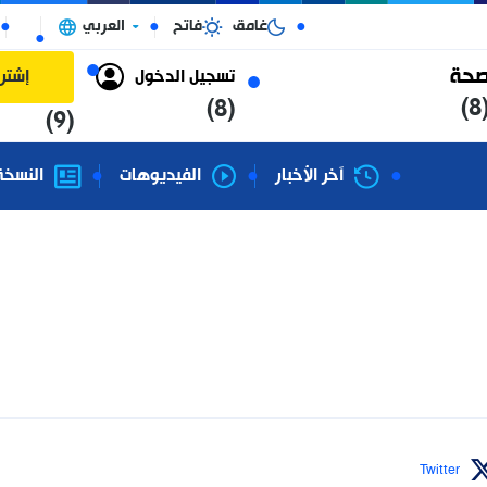
غامق
فاتح
العربي
الجزائر
تسجيل الدخول
إشتراك
(8)
(9)
آخر الأخبار
الفيديوهات
النسخة الورقية