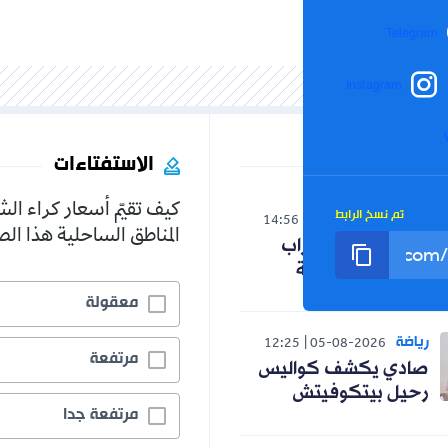
Inst
الاستفتاءات
كيف تقيّم أسعار كراء الشقق في
الرابط
14:56
05-08-20
المناطق الساحلية هذا الصيف؟
لب الأحزاب
لجمهورية
معقولة
5.1%
12:25
05-08-2
مرتفعة
19.9%
كشف كواليس
يتكوفيتش
مرتفعة جدا
75.0%