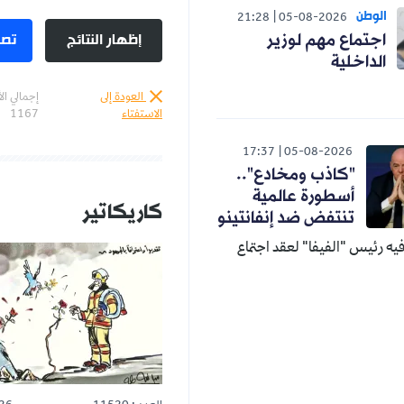
21:28
05-08-20
إظهار النتائج
تصويت
هم لوزير
العودة إلى
إجمالي الأصوات :
الاستفتاء
1167
17:37
05-08-2
ذب ومخادع"..
ورة عالمية
كاريكاتير
المزيد
فض ضد إنفانتينو
يفا" لعقد اجتماع