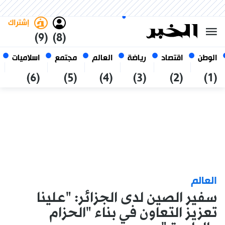
السبت 24 صفر 1448 الموافق ل 08
غامق
فاتح
العربي
أغسطس 2026
الجزائر
إشتراك
(9)
(8)
الوطن
اقتصاد
رياضة
العالم
مجتمع
اسلاميات
(6)
(5)
(4)
(3)
(2)
(1)
العالم
سفير الصين لدى الجزائر: "علينا
تعزيز التعاون في بناء "الحزام