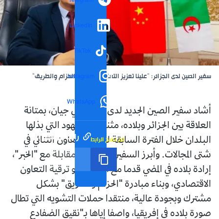
Telegram
LinkedIn
TikTok
سفير الصين لدى الجزائر: "علينا تعزيز التعاون في بناء "الحزام والطريق"
Instagram
WhatsApp
أشاد سفير الصين الجديد لدى الجزائر، لي جيان، بمتانة
العلاقة بين الجزائر وبلاده، مثنيا على الجهود التي بذلها
رابط مختصر
تم نسخ الرابط
البلدان خلال الفترة السابقة لتعزيز التعاون الثنائي في
شتى المجالات. وأبرز السفير الصيني في مقابلة مع "الخبر"،
إرادة بلاده في المضي قدما مع الجزائر نحو ترقية التعاون
الاقتصادي، وبناء مبادرة "الحزام والطريق" بشكل
مشترك وبجودة عالية، منتقدا حملات التشويه التي تطال
صورة بلاده في إفريقيا، واصفا إياها بـ"نقيق الضفادع