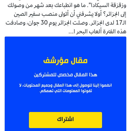
وزقزقة السيكادا". ما هو انطباعك بعد شهر من وصولك
إلى الجزائر؟ أولا يشرفني أن أتولى منصب سفير الصين
الـ17 لدى الجزائر. وصلت الجزائر يوم 30 جوان، وصادفت
هذه الفترة ألعاب البحر ا...
مقال مؤرشف
هذا المقال مخصص للمشتركين
انضموا إلينا للوصول إلى هذا المقال وجميع المحتويات، لا
تفوتوا المعلومات التي تهمكم.
اشتراك