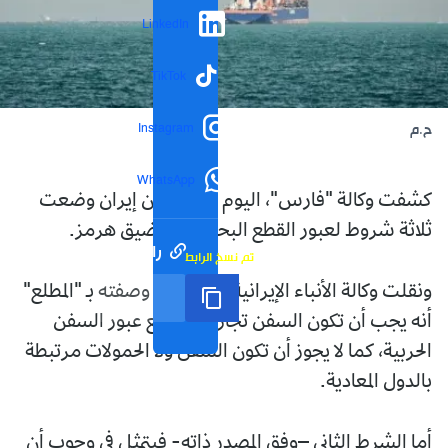
LinkedIn
TikTok
Instagram
ح.م
WhatsApp
كشفت وكالة "فارس"، اليوم الجمعة، أن إيران وضعت
ثلاثة شروط لعبور القطع البحرية في مضيق هرمز.
رابط مختصر
تم نسخ الرابط
ونقلت وكالة الأنباء الإيرانية عن مصدر وصفته بـ "المطلع"
أنه يجب أن تكون السفن تجارية، ويمنع عبور السفن
الحربية، كما لا يجوز أن تكون السفن ولا الحمولات مرتبطة
بالدول المعادية.
أما الشرط الثاني –وفق المصدر ذاته- فيتمثل في وجوب أن