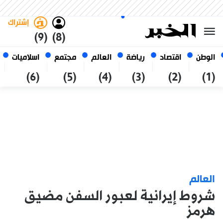
الاثنين 26 صفر 1448 الموافق ل 10
غامق
فاتح
العربي
أغسطس 2026
الجزائر
إشتراك
(9)
(8)
الوطن
اقتصاد
رياضة
العالم
مجتمع
اسلاميات
(6)
(5)
(4)
(3)
(2)
(1)
العالم
شروط إيرانية لعبور السفن مضيق
هرمز