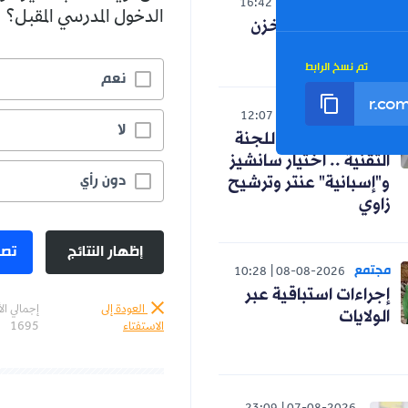
العالم
16:42
07-08-2026
الدخول المدرسي المقبل؟
صدمة لنظام المخزن
التوسعي
تم نسخ الرابط
نعم
رياضة
12:07
07-08-2026
لا
كواليس اجتماع اللجنة
التقنية .. اختيار سانشيز
دون رأي
و"إسبانية" عنتر وترشيح
زاوي
إظهار النتائج
تصو
مجتمع
10:28
08-08-2026
إجراءات استباقية عبر
العودة إلى
إجمالي ال
الولايات
الاستفتاء
1695