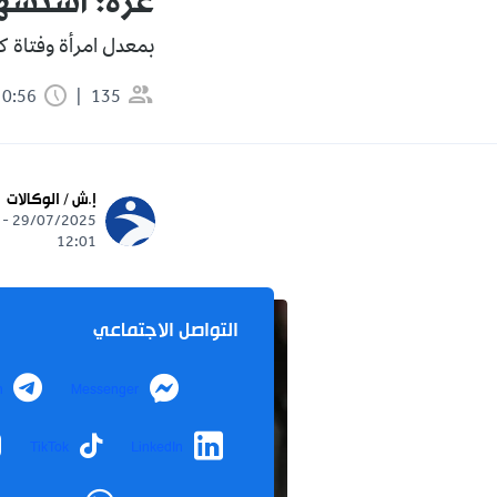
غزة: استشهاد أكثر
بمعدل امرأة وفتاة ك
135
0:56 دقيقة
إ.ش / الوكالات
29/07/2025 -
12:01
التواصل الاجتماعي
m
Messenger
TikTok
LinkedIn