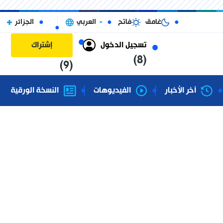
غامق
فاتح
العربي
الجزائر
تسجيل الدخول
إشتراك
(8)
(9)
آخر الأخبار
الفيديوهات
النسخة الورقية