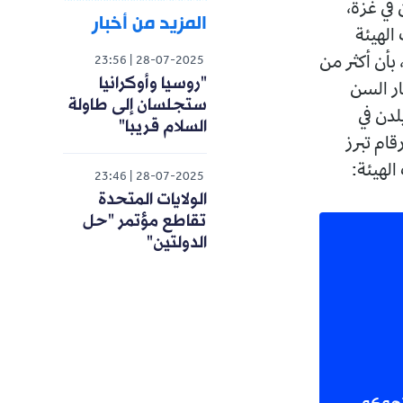
اة استشهدن في غزة،
المزيد من أخبار
فادت الهيئة
، بأن أكثر من
23:56
28-07-2025
"روسيا وأوكرانيا
ار السن
ستجلسان إلى طاولة
لدن في
السلام قريبا"
قام تبرز
الهيئة:
23:46
28-07-2025
الولايات المتحدة
تقاطع مؤتمر "حل
الدولتين"