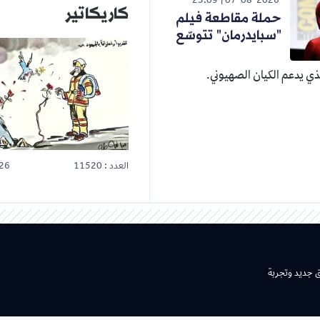
23:09
07-08-2026
كاريكاتير
حملة مقاطعة فيلم
"سبايدرمان" تتوسّع
ي يدعم الكيان الصهيوني.
العدد : 11520
26
ق جديد وتجربة