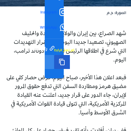
Instagram
الصورة: ح.م
WhatsApp
شهد الصراع، بين إيران والولايات المتحدة والحليف
الصهيوني، تصعيدا جديدا اليوم، في استمرار التهديدات
رابط مختصر
تم نسخ الرابط
التي شرع في اطلاقها الرئيس الأمريكي، دونالد ترامب،
اليوم.
فبعد اعلان هذا الأخير، صباح اليوم، فرض حصار كلي على
مضيق هرمز ومطاردة السفن التي تدفع حقوق المرور
لإيران، جاء الدور على قرار جديد، اعلنت عنه القيادة
المركزية الأمريكية، التي تتولى قيادة القوات الأمريكية في
الشرق الأوسط وآسيا.
ففي بيان، أفادت، بأنه تقرر فرض حصار على كل الموانئ