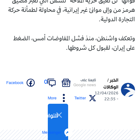
قواتها "لن تعيق حرية الملاحة" للسفن التي تعبر مضيق
هرمز من وإلى موانئ غير إيرانية، في محاولة لطمأنة حركة
التجارة الدولية.
وتعكف واشنطن، منذ فشل المفاوضات أمس، الضغط
على إيران، لقبول كل شروطها.
الخبر /
تابعنا على
0
Facebook
Google news
الوكالات
12/04/2026
More
Twitter
- 22:35
التواصل الاجتماعي
Messenger