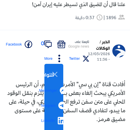
علنا قال أن المضيق الذي تسيطر عليه إيران آمن!
1896
0:37 دقيقة
الخبر /
تابعنا على
0
Facebook
Google news
الوكالات
12/03/2026
More
Twitter
- 11:36
التواصل الاجتماعي
أفادت قناة "إن بي سي" الأمريكية، اليوم، أن الرئيس
Messenger
الأمريكي يبحث إلغاء بعض بنود قانون يُلزم بنقل الوقود
المحلي على متن سفن ترفع العلم الأمريكي، في حيلة، على
Telegram
ما يبدو، لتفادي قصف السفن الأمريكية على مستوى
مضيق هرمز.
LinkedIn