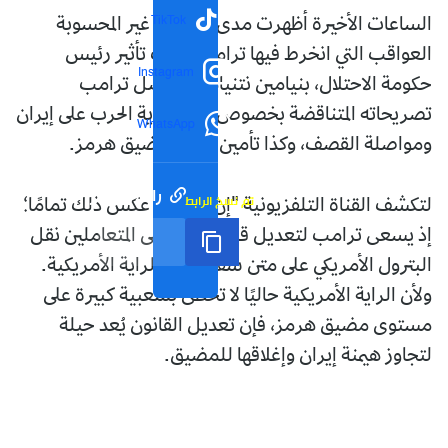
TikTok
الساعات الأخيرة أظهرت مدى المغامرة غير المحسوبة
العواقب التي انخرط فيها ترامب، تحت تأثير رئيس
Instagram
حكومة الاحتلال، بنيامين نتنياهو. فواصل ترامب
تصريحاته المتناقضة بخصوص قرب نهاية الحرب على إيران
WhatsApp
ومواصلة القصف، وكذا تأمين جيشه لمضيق هرمز.
رابط مختصر
تم نسخ الرابط
لتكشف القناة التلفزيونية "إن بي سي" عكس ذلك تمامًا؛
إذ يسعى ترامب لتعديل قانون يُحتم على المتعاملين نقل
البترول الأمريكي على متن سفن ترفع الراية الأمريكية.
ولأن الراية الأمريكية حاليًا لا تحظى بشعبية كبيرة على
مستوى مضيق هرمز، فإن تعديل القانون يُعد حيلة
لتجاوز هيمنة إيران وإغلاقها للمضيق.