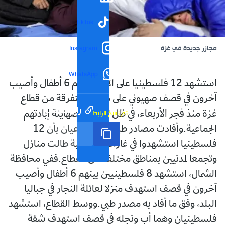
TikTok
مجازر جديدة في غزة
Instagram
WhatsApp
استشهد 12 فلسطينيا على الأقل بينهم 6 أطفال وأصيب
آخرون في قصف صهيوني على مناطق متفرقة من قطاع
رابط مختصر
تم نسخ الرابط
غزة منذ فجر الأربعاء، في ظل تكثيف الصهاينة إبادتهم
الجماعية.وأفادت مصادر طبية وشهود عيان بأن 12
فلسطينيا استشهدوا في غارات صهيونية طالت منازل
وتجمعا لمدنيين بمناطق مختلفة من القطاع.ففي محافظة
الشمال، استشهد 8 فلسطينيين بينهم 6 أطفال وأصيب
آخرون في قصف استهدف منزلا لعائلة النجار في جباليا
البلد، وفق ما أفاد به مصدر طبي.ووسط القطاع، استشهد
فلسطينيان وهما أب ونجله في قصف استهدف شقة