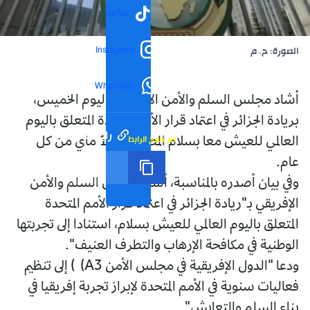
TikTok
Instagram
الصورة: ح. م
WhatsApp
أشاد مجلس السلم والأمن الإفريقي، اليوم الخميس،
بريادة الجزائر في اعتماد قرار الأمم المتحدة المتعلق باليوم
رابط مختصر
تم نسخ الرابط
العالمي للعيش معا بسلام المصادف لـ16 ماي من كل
عام.
وفي بيان أصدره بالمناسبة، أشاد مجلس السلم والأمن
الإفريقي بـ"ريادة الجزائر في اعتماد قرار الأمم المتحدة
المتعلق باليوم العالمي للعيش بسلام، استنادا إلى تجربتها
الوطنية في مكافحة الإرهاب والتطرف العنيف".
ودعا "الدول الإفريقية في مجلس الأمن A3) ) إلى تنظيم
فعاليات سنوية في الأمم المتحدة لإبراز تجربة إفريقيا في
بناء السلم والتعايش".