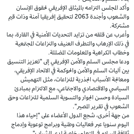
وأكد المجلس التزامه بالميثاق الإفريقي لحقوق الإنسان
والشعوب وأجندة 2063 لتحقيق إفريقيا آمنة وذات قيم
مشتركة.
وأعرب عن قلقه من تزايد التحديات الأمنية في القارة، بما
في ذلك الإرهاب والتطرف العنيف والنزاعات المجتمعية
وخطاب الكراهية والمعلومات المضللة.
ودعا مجلس السلم والأمن الإفريقي إلى "تعزيز التنسيق
بين آليات السلم والأمن والحوكمة في الاتحاد الإفريقي،
ومعالجة الأسباب الجذرية للنزاعات، مثل التهميش
السياسي والاقتصادي والاجتماعي، مع الالتزام بمبادئ
السيادة وحسن الجوار والتسوية السلمية للنزاعات وحق
الشعوب في تقرير المصير".
من جهة أخرى، شجع الدول الأعضاء على "إحياء هذا
اليوم سنويا عبر فعاليات وطنية وبرامج توعوية وإدماج