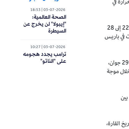
رارة في
18:53
03-07-2026
الصحة العالمية:
"إيبولا" لن يخرج عن
وسجلت فرنسا أكبر حصيلة، بـ 2025 وفاة إضافية خلال الفترة الممتدة من 22 إلى 28
السيطرة
لوفيات في باريس
10:27
03-07-2026
ترامب يجدد هجومه
على "الناتو"
وفي بلجيكا، أعلنت السلطات الصحية تسجيل 1222 وفاة إضافية بين 18 و29 جوان،
اد خلال موجة
ها بين
يخ القارة،