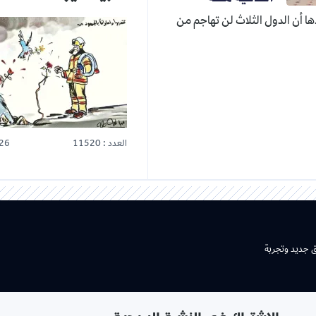
دها أن الدول الثلاث لن تهاجم من
العدد : 11520
26
ق جديد وتجربة