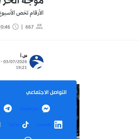
موجة الحر في أوروبا: 0
الأرقام تخص الأسبوع 
667
0:46 دقيقة
س.أ
03/07/2026 -
19:21
التواصل الاجتماعي
m
Messenger
TikTok
LinkedIn