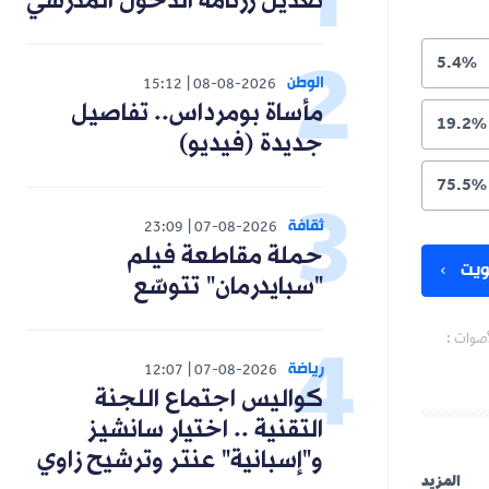
تعديل رزنامة الدخول المدرسي
5.4%
الوطن
15:12
08-08-2026
مأساة بومرداس.. تفاصيل
19.2%
جديدة (فيديو)
75.5%
ثقافة
23:09
07-08-2026
حملة مقاطعة فيلم
يت
"سبايدرمان" تتوسّع
أصوات :
رياضة
12:07
07-08-2026
كواليس اجتماع اللجنة
التقنية .. اختيار سانشيز
و"إسبانية" عنتر وترشيح زاوي
المزيد