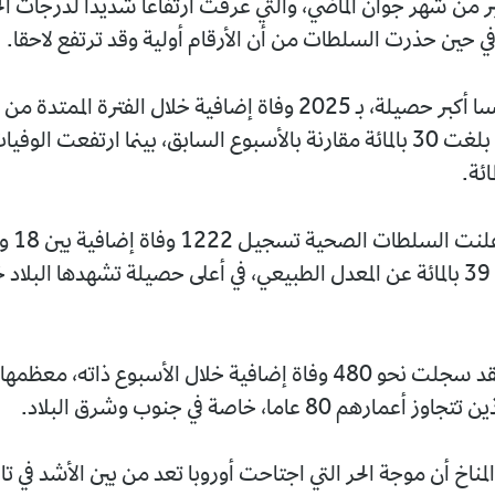
ير من شهر جوان الماضي، والتي عرفت ارتفاعا شديدا لدرجات الح
 في حين حذرت السلطات من أن الأرقام أولية وقد ترتفع لاحقا.
جوان، بزيادة بلغت 30 بالمائة مقارنة بالأسبوع السابق، بينما ارتفعت ا
بزيادة قدرها 39 بالمائة عن المعدل الطبيعي، في أعلى حصيلة تشهدها البل
أما هولندا، فقد سجلت نحو 480 وفاة إضافية خلال الأسبوع ذاته، معظم
رهم 80 عاما، خاصة في جنوب وشرق البلاد.
لمناخ أن موجة الحر التي اجتاحت أوروبا تعد من بين الأشد في تار