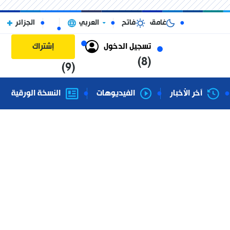
غامق
فاتح
العربي
الجزائر
تسجيل الدخول
إشتراك
(8)
(9)
آخر الأخبار
الفيديوهات
النسخة الورقية