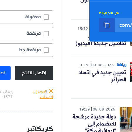
تعديل رزنامة الدخول
المدرسي
تم نسخ الرابط
معقولة
الوطن
15:12
08-08-2026
مرتفعة
مأساة بومرداس..
تفاصيل جديدة (فيديو)
مرتفعة جدا
رياضة
11:15
09-08-2026
إظهار النتائج
تصو
تعيين جديد في اتحاد
الجزائر
العودة إلى
إجمالي ال
الاستفتاء
1377
19:29
08-08-2026
دولة جديدة مرشحة
للانضمام إلى
كاريكاتير
"اتفاقية مكة"