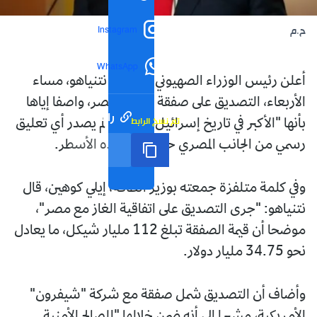
Instagram
ح.م
WhatsApp
أعلن رئيس الوزراء الصهيوني، بنيامين نتنياهو، مساء
الأربعاء، التصديق على صفقة غاز مع مصر، واصفا إياها
رابط مختصر
تم نسخ الرابط
بأنها "الأكبر في تاريخ إسرائيل"، في حين لم يصدر أي تعليق
رسمي من الجانب المصري حتى كتابة هذه الأسطر.
وفي كلمة متلفزة جمعته بوزير الطاقة، إيلي كوهين، قال
نتنياهو: "جرى التصديق على اتفاقية الغاز مع مصر"،
موضحا أن قيمة الصفقة تبلغ 112 مليار شيكل، ما يعادل
نحو 34.75 مليار دولار.
وأضاف أن التصديق شمل صفقة مع شركة "شيفرون"
الأمريكية، مشيرا إلى أنه ضمن خلالها "المصالح الأمنية