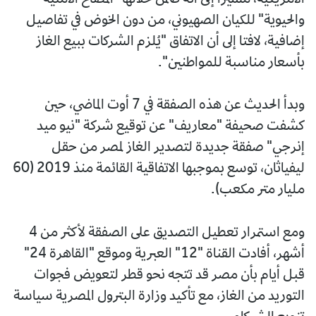
والحيوية" للكيان الصهيوني، من دون الخوض في تفاصيل
إضافية، لافتا إلى أن الاتفاق "يُلزم الشركات ببيع الغاز
بأسعار مناسبة للمواطنين".
وبدأ الحديث عن هذه الصفقة في 7 أوت الماضي، حين
كشفت صحيفة "معاريف" عن توقيع شركة "نيو ميد
إنرجي" صفقة جديدة لتصدير الغاز لمصر من حقل
ليفياثان، توسع بموجبها الاتفاقية القائمة منذ 2019 (60
مليار متر مكعب).
ومع استمرار تعطيل التصديق على الصفقة لأكثر من 4
أشهر، أفادت القناة "12" العبرية وموقع "القاهرة 24"
قبل أيام بأن مصر قد تتجه نحو قطر لتعويض فجوات
التوريد من الغاز، مع تأكيد وزارة البترول المصرية سياسة