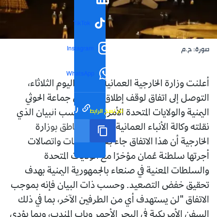
TikTok
Instagram
صورة: ح.م
WhatsApp
أعلنت وزارة الخارجية العمانية، مساء اليوم الثلاثاء،
التوصل إلى اتفاق لوقف إطلاق النار بين جماعة الحوثي
رابط مختصر
تم نسخ الرابط
اليمنية والولايات المتحدة الأمريكية. وحسب البيان الذي
نقلته وكالة الأنباء العمانية فقد صرح ناطق بوزارة
الخارجية أن هذا الاتفاق جاء بعد مناقشات واتصالات
أجرتها سلطنة عُمان مؤخرًا مع الولايات المتحدة
والسلطات المعنية في صنعاء بالجمهورية اليمنية بهدف
تحقيق خفض التصعيد. وحسب ذات البيان فإنه بموجب
الاتفاق "لن يستهدف أي من الطرفين الآخر، بما في ذلك
السفن الأمريكية في البحر الأحمر وباب المندب، وبما يؤدي