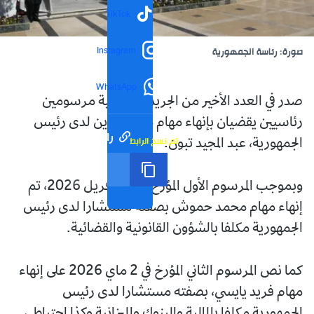
TikTok
Instagram
صورة: رئاسة الجمهورية
WhatsApp
صدر في العدد الأخير من الجريدة الرسمية مرسومين
رئاسيين يقضيان بإنهاء مهام مستشارين لدى رئيس
رابط مختصر
تم نسخ الرابط
الجمهورية، عبد المجيد تبون.
وبموجب المرسوم الأول المؤرخ في 29 أفريل 2026، تم
إنهاء مهام محمد حموش بصفته مستشارا لدى رئيس
الجمهورية مكلفا بالشؤون القانونية والقضائية.
كما نص المرسوم الثاني المؤرخ في 2 ماي 2026 على إنهاء
مهام فريد يايسي، بصفته مستشارا لدى رئيس
الجمهورية مكلفا بالمالية والبنوك والميزانية وكذا احتياطي