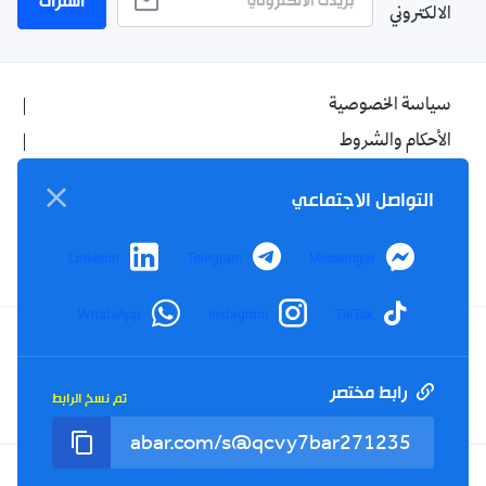
اشتراك
الالكتروني
سياسة الخصوصية
الأحكام والشروط
الإشهار
التواصل الاجتماعي
اتصل بنا
من نحن
LinkedIn
Telegram
Messenger
WhatsApp
Instagram
TikTok
Twitter
TikTok
YouTube
Facebook
رابط مختصر
تم نسخ الرابط
RSS
Tel : +213(0)023 31 69 04 - eMail :
info@elkhabar.com