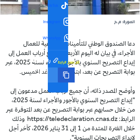
TikTok
الصورة: م.ح
Instagram
WhatsApp
دعا الصندوق الوطني للتأمينات الاجتماعية للعمال
الأجراء، في بيان له اليوم الأربعاء، جميع أرباب العمل إلى
رابط مختصر
تم نسخ الرابط
إيداع التصريح السنوي بالأجور والأجراء لسنة 2025، عبر
بوابة التصريح عن بعد، ابتداء من يوم غد الخميس.
وأوضح المصدر ذاته، أن جميع أرباب العمل مدعوون إلى
"إيداع التصريح السنوي بالأجور والأجراء لسنة 2025،
من خلال حسابهم عبر بوابة التصريح عن بعد المتوفرة عبر
الرابط: https://teledeclaration.cnas.dz وذلك
خلال الفترة الممتدة من 1 إلى 31 يناير 2026، كآخر أجل
لإيداع التصريحات السنوية".