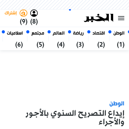
الخميس 22 صفر 1448 الموافق ل
غامق
فاتح
العربي
06 أغسطس 2026
الجزائر
إشتراك
(9)
(8)
الوطن
اقتصاد
رياضة
العالم
مجتمع
اسلاميات
(6)
(5)
(4)
(3)
(2)
(1)
الوطن
إيداع التصريح السنوي بالأجور
والأجراء