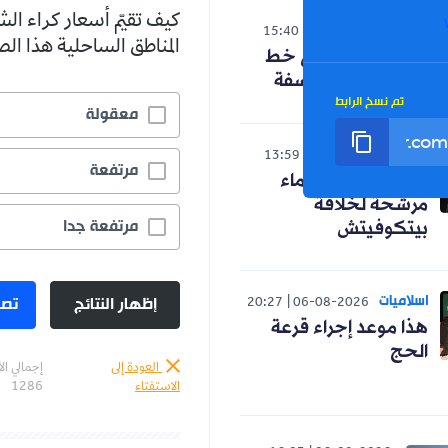
كيف تقيّم أسعار كراء ال
الوطن
15:40
06-08-2026
المناطق الساحلية هذا ا
حنون تدخل على خط
الجدل حول الفلسفة
تم نسخ الرابط
معقولة
رياضة
13:59
06-08-2026
مرتفعة
رسميا.. ثلاثة أسماء
مرشحة لخلافة
مرتفعة جدا
بيتكوفيتش
اسلاميات
إظهار النتائج
تصو
20:27
06-08-2026
هذا موعد إجراء قرعة
الحج
العودة إلى
إجمالي ال
الاستفتاء
1286