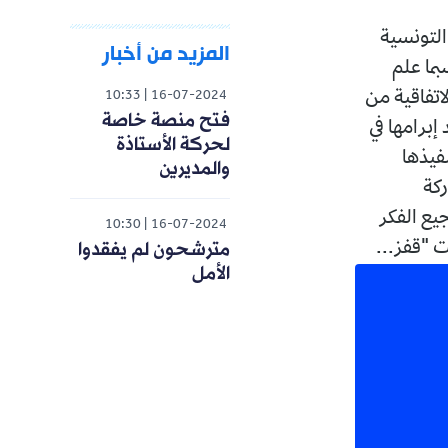
سة التونسية
المزيد من أخبار
بما علم
اتفاقية من
10:33
16-07-2024
فتح منصة خاصة
عد إبرامها في
لحركة الأستاذة
فيذها
والمديرين
ركة
يع الفكر
10:30
16-07-2024
مترشحون لم يفقدوا
الأمل