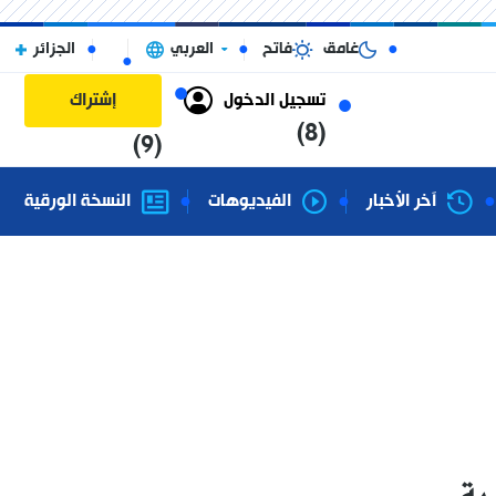
غامق
فاتح
العربي
الجزائر
تسجيل الدخول
إشتراك
(8)
(9)
آخر الأخبار
الفيديوهات
النسخة الورقية