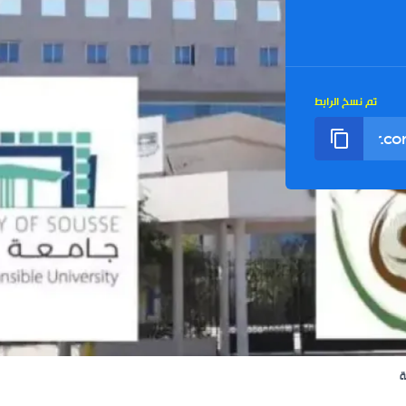
تم نسخ الرابط
ة