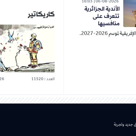
16:03
06-08-2026
الأندية الجزائرية
كاريكاتير
تتعرف على
منافسيها
قية لموسم 2026-2027.
العدد : 11520
26
ق جديد وتجربة