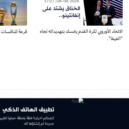
17:27
06-08-2026
الخناق يشتد على
إنفانتينو..
الاتحاد الأوروبي لكرة القدم يتمسك بتهديداته تجاه
قرعة المنافسات الإفري
"الفيفا".
تطبيق الهاتف الذكي
لتصلكم اخبارنا لحظة بلحظة حملوا تطبي
جديدة تم إنشاؤها لك