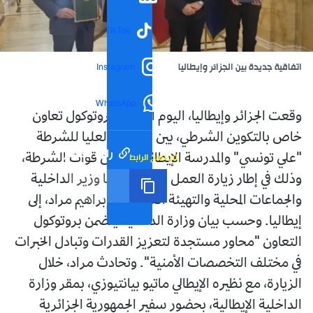
TikTok
اتفاقية جديدة بين الجزائر وإيطاليا
Instagram
WhatsApp
وقعت الجزائر وإيطاليا، اليوم الثلاثاء، بروتوكول تعاون
خاص بالتكوين الشرطي، بين المدرسة العليا للشرطة
رابط مختصر
تم نسخ الرابط
"علي تونسي" والمدرسة الإيطالية لتكوين قوات الشرطة،
وذلك في إطار زيارة العمل التي يقوم بها وزير الداخلية
والجماعات المحلية والتهيئة العمرانية، إبراهيم مراد، إلى
إيطاليا. وحسب بيان وزارة الداخلية يتضمن بروتوكول
التعاون "محاور مستجدة لتعزيز القدرات وتبادل الخبرات
في مختلف التخصصات الأمنية". وتحادث مراد، خلال
الزيارة، مع نظيره الإيطالي ماتيو بيانتيوزي، بمقر وزارة
الداخلية الإيطالية، بحضور سفير الجمهورية الجزائرية